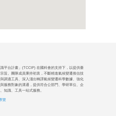
平台計畫」(TCCIP) 在國科會的支持下，以提供臺
為宗旨。團隊成員秉持初衷，不斷精進氣候變遷推估技
估與調適工具、深入淺出轉譯氣候變遷科學數據、強化
強與服務對象的溝通，提供符合公部門、學研單位、企
訊、知識、工具一站式服務。
導覽