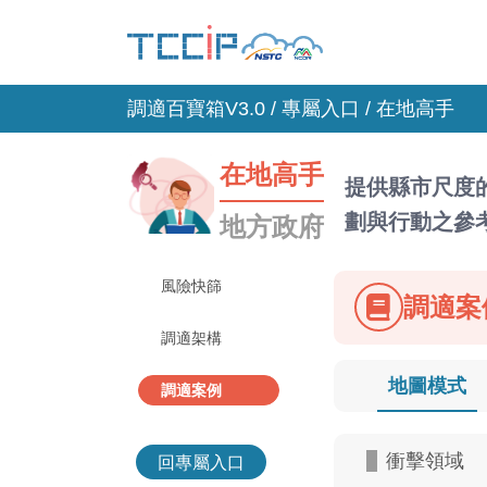
調適百寶箱V3.0 /
專屬入口
/ 在地高手
在地高手
提供縣市尺度
劃與行動之參
地方政府
風險快篩
調適案
調適架構
地圖模式
調適案例
衝擊領域
回專屬入口