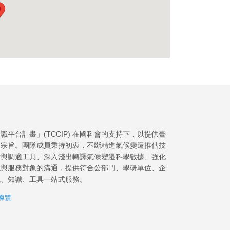
平台計畫」(TCCIP) 在國科會的支持下，以提供臺
為宗旨。團隊成員秉持初衷，不斷精進氣候變遷推估技
估與調適工具、深入淺出轉譯氣候變遷科學數據、強化
強與服務對象的溝通，提供符合公部門、學研單位、企
訊、知識、工具一站式服務。
導覽