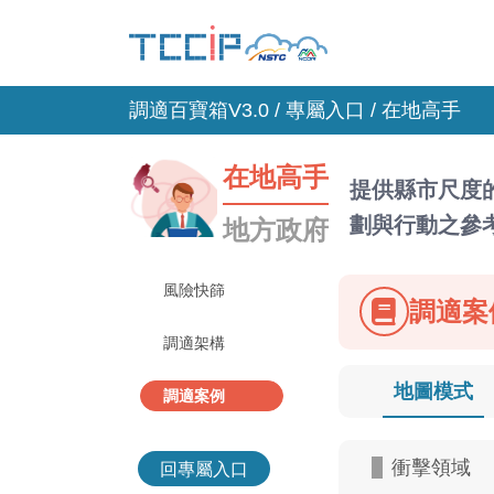
調適百寶箱V3.0 /
專屬入口
/ 在地高手
在地高手
提供縣市尺度
劃與行動之參
地方政府
風險快篩
調適案
調適架構
地圖模式
調適案例
衝擊領域
回專屬入口