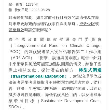
觀看：1273 次
發佈日期：2025-08-28
隨著暖化加劇，如果當前可行且有效的調適作為在應
對未來更頻繁的極端氣候事件與衝擊時，
成效受限
或
甚至無效
時該怎麼辦呢？
聯合國政府間氣候變遷專門委員會
（Intergovernmental Panel on Climate Change,
IPCC） 的氣候變遷第六次評估報告第二工作小組
（AR6 WGII） 「衝擊、調適與脆弱度」報告中針對
未來衝擊與風險可能更加難以因應的情況，綜整了國
際上相關文獻，探討潛在的解方：
轉型式調適
（transformational adaptation）
，建議治理單位或
決策者需要考量採取具有轉型潛力的調適方案，從社
會、經濟、生態或治理系統上處理關鍵問題，以達到
減少系統性脆弱度、降低氣候風險目的，以及達成永
續發展目標（Sustainable Development Goals,
SDGs）。