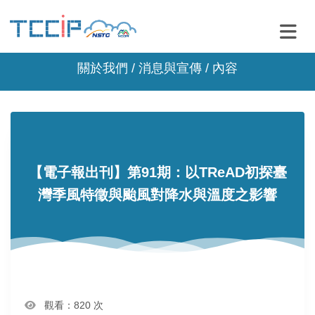
關於我們 /
消息與宣傳
/ 內容
【電子報出刊】第91期：以TReAD初探臺
灣季風特徵與颱風對降水與溫度之影響
觀看：820 次