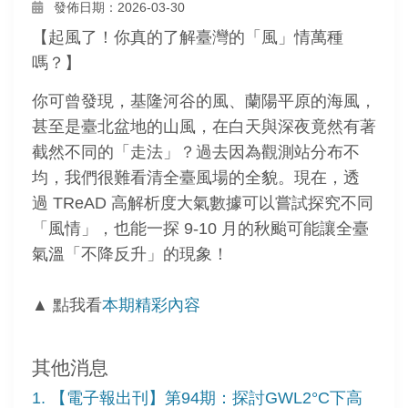
發佈日期：2026-03-30
【起風了！你真的了解臺灣的「風」情萬種
嗎？】
你可曾發現，基隆河谷的風、蘭陽平原的海風，
甚至是臺北盆地的山風，在白天與深夜竟然有著
截然不同的「走法」？過去因為觀測站分布不
均，我們很難看清全臺風場的全貌。現在，透
過 TReAD 高解析度大氣數據可以嘗試探究不同
「風情」，也能一探 9-10 月的秋颱可能讓全臺
氣溫「不降反升」的現象！
▲ 點我看
本期精彩內容
其他消息
1. 【電子報出刊】第94期：探討GWL2°C下高