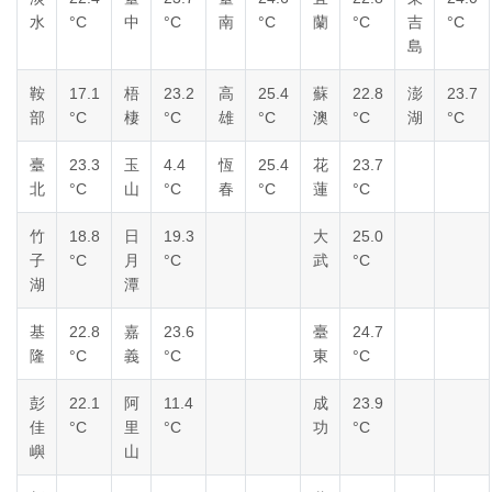
水
°C
中
°C
南
°C
蘭
°C
吉
°C
島
鞍
17.1
梧
23.2
高
25.4
蘇
22.8
澎
23.7
部
°C
棲
°C
雄
°C
澳
°C
湖
°C
臺
23.3
玉
4.4
恆
25.4
花
23.7
北
°C
山
°C
春
°C
蓮
°C
竹
18.8
日
19.3
大
25.0
子
°C
月
°C
武
°C
湖
潭
基
22.8
嘉
23.6
臺
24.7
隆
°C
義
°C
東
°C
彭
22.1
阿
11.4
成
23.9
佳
°C
里
°C
功
°C
嶼
山