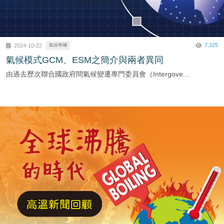
7,325
2024-10-22
氣候專欄
氣候模式GCM、ESM之簡介與兩者異同
由過去歷次聯合國政府間氣候變遷專門委員會（Intergove...