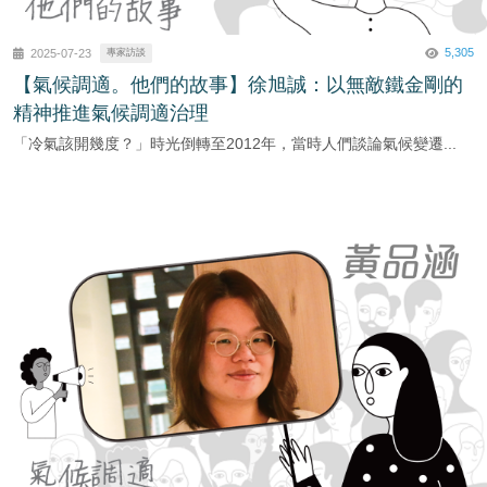
5,305
2025-07-23
專家訪談
【氣候調適。他們的故事】徐旭誠：以無敵鐵金剛的
精神推進氣候調適治理
「冷氣該開幾度？」時光倒轉至2012年，當時人們談論氣候變遷...