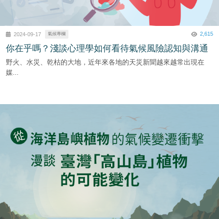
2,615
2024-09-17
氣候專欄
你在乎嗎？淺談心理學如何看待氣候風險認知與溝通
野火、水災、乾枯的大地，近年來各地的天災新聞越來越常出現在
媒...