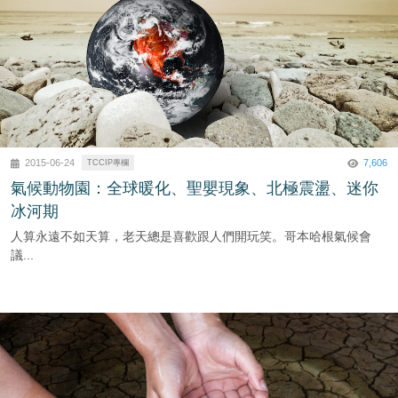
7,606
2015-06-24
TCCIP專欄
氣候動物園：全球暖化、聖嬰現象、北極震盪、迷你
冰河期
人算永遠不如天算，老天總是喜歡跟人們開玩笑。哥本哈根氣候會
議...