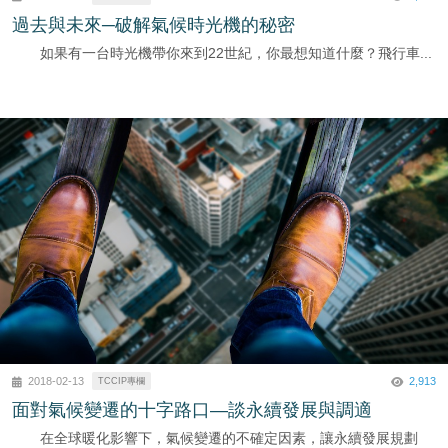
過去與未來─破解氣候時光機的秘密
如果有一台時光機帶你來到22世紀，你最想知道什麼？飛行車...
2,913
2018-02-13
TCCIP專欄
面對氣候變遷的十字路口—談永續發展與調適
在全球暖化影響下，氣候變遷的不確定因素，讓永續發展規劃