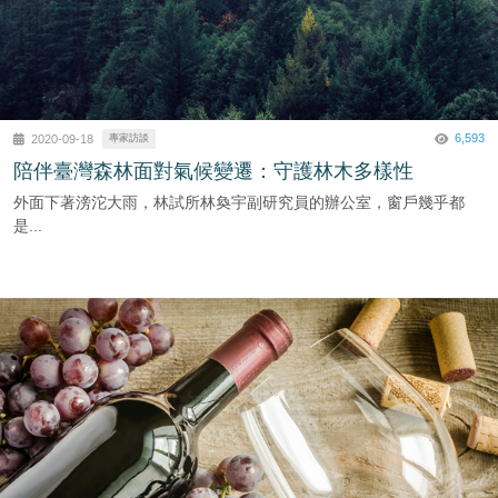
6,593
2020-09-18
專家訪談
陪伴臺灣森林面對氣候變遷：守護林木多樣性
外面下著滂沱大雨，林試所林奐宇副研究員的辦公室，窗戶幾乎都
是...