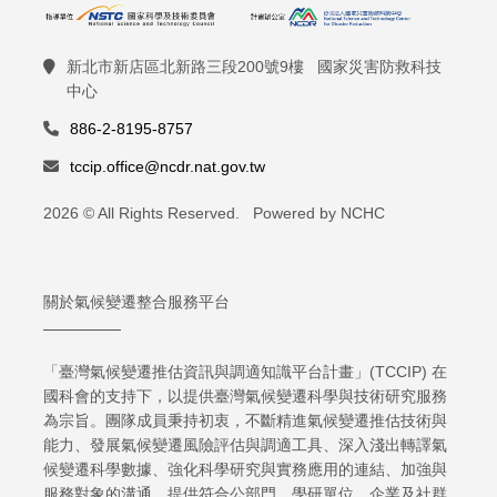
新北市新店區北新路三段200號9樓 國家災害防救科技
中心
886-2-8195-8757
tccip.office@ncdr.nat.gov.tw
2026 © All Rights Reserved. Powered by NCHC
關於氣候變遷整合服務平台
「臺灣氣候變遷推估資訊與調適知識平台計畫」(TCCIP) 在
國科會的支持下，以提供臺灣氣候變遷科學與技術研究服務
為宗旨。團隊成員秉持初衷，不斷精進氣候變遷推估技術與
能力、發展氣候變遷風險評估與調適工具、深入淺出轉譯氣
候變遷科學數據、強化科學研究與實務應用的連結、加強與
服務對象的溝通，提供符合公部門、學研單位、企業及社群