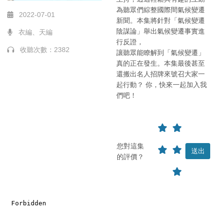
為聽眾們綜整國際間氣候變遷
2022-07-01
新聞。本集將針對「氣候變遷
陰謀論」舉出氣候變遷事實進
衣編、天編
行反證，
收聽次數：2382
讓聽眾能瞭解到「氣候變遷」
真的正在發生。本集最後甚至
還搬出名人招牌來號召大家一
起行動？ 你，快來一起加入我
們吧！
您對這集
的評價？