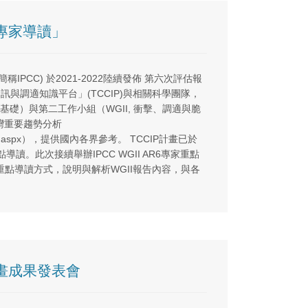
P專家導讀」
PCC) 於2021-2022陸續發佈 第六次評估報
訊與調適知識平台」(TCCIP)與相關科學團隊，
基礎）與第二工作小組（WGII, 衝擊、調適與脆
灣重要趨勢分析
w/ipcc_ar6.aspx），提供國內各界參考。 TCCIP計畫已於
家重點導讀。此次接續舉辦IPCC WGII AR6專家重點
，以重點導讀方式，說明與解析WGII報告內容，與各
畫成果發表會