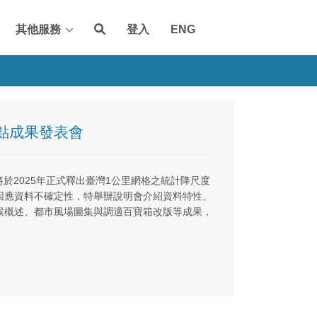
其他服務
登入
ENG
重點成果發表會
畫將於2025年正式釋出臺灣1公里網格之統計降尺度
因應資料不確定性，特舉辦說明會介紹資料特性、
候概述、都市風場圖集與調適百寶箱改版等成果，