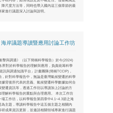
文字框內容，如情境設定及不確定性、侵臺颱風定
、降尺度方法等，同時也帶入國內這三個章節的最
專家進行議題深入討論與說明。
地、海岸議題導讀暨應用討論工作坊
衝擊與調適》（以下簡稱科學報告）於今(2024)
深各界對於科學報告的理解與應用，負責統籌科學
訊與調適知識平台」計畫團隊(簡稱TCCIP)，
動，針對科學報告中，無論是臺灣氣候變遷的科學
數據背後所代表的意義、氣候變遷科學數據如何合
候變遷資訊等，透過工作坊以導讀加上討論的方
加理解科學報告的重點與合理應用。 本次工作坊
工作坊，以科學報告第四章中4.1~4.3節之淹
題為主題，導讀科學報告中這五個主題之相關內
科研成果資訊更新，並邀請相關領域專家進行議題