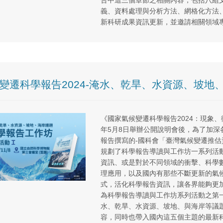
告中這三個章節之相關內容，包括八組
義、資料處理與分析方法、網格化方法
新科研成果資訊更新，並邀請相關領域
變遷科學報告2024-淹水、乾旱、水資源、坡
《國家氣候變遷科學報告2024：現象、
年5月8日舉辦公開說明會後，為了加
報告撰寫的-國科會「臺灣氣候變遷推估資
規劃了科學報告導讀與工作坊一系列活
資訊、或是對於不同領域的衝擊、科學
理應用，以及國內有那些不斷更新的氣
式，活化科學報告資訊，讓各界能夠更
為科學報告導讀與工作坊系列活動之第一場
水、乾旱、水資源、坡地、與海岸等議
容，同時也帶入國內這五個主題的最新