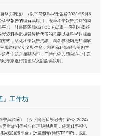
、衝擊與調適》（以下簡稱科學報告於2024年5月8
於科學報告的理解與應用，統籌科學報告撰寫的國
台」計畫團隊簡稱(TCCIP)規劃一系列科學報
候變遷科學數據背後所代表的意義以及科學數據如
的方式，活化科學報告資訊，讓各界能夠更加理解
次主題為糧食安全與生態，內容為科學報告第四章
學報告中這些主題之相關內容，同時也帶入國內這些主題
領域專家進行議題深入討論與說明。
徑」工作坊
衝擊與調適》（以下簡稱科學報告）於今(2024)
深各界對於科學報告的理解與應用，統籌科學報告
調適知識平台」計畫團隊(簡稱TCCIP)，規劃