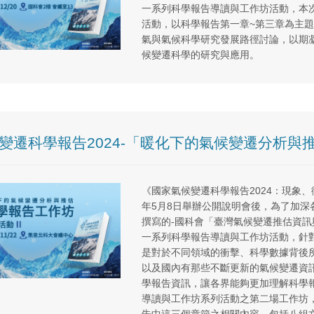
一系列科學報告導讀與工作坊活動，本
活動，以科學報告第一章~第三章為主
氣與氣候科學研究發展路徑討論，以期
候變遷科學的研究與應用。
變遷科學報告2024-「暖化下的氣候變遷分析與
《國家氣候變遷科學報告2024：現象、
年5月8日舉辦公開說明會後，為了加
撰寫的-國科會「臺灣氣候變遷推估資訊與
一系列科學報告導讀與工作坊活動，針
是對於不同領域的衝擊、科學數據背後
以及國內有那些不斷更新的氣候變遷資
學報告資訊，讓各界能夠更加理解科學
導讀與工作坊系列活動之第二場工作坊