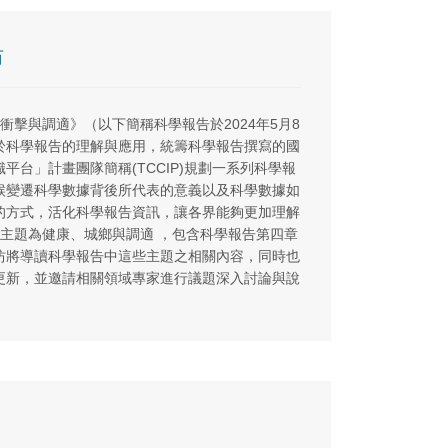
坊
、衝擊與調適》（以下簡稱科學報告於2024年5月8
於科學報告的理解與應用，統籌科學報告撰寫的國
台」計畫團隊簡稱(TCCIP)規劃一系列科學報
候變遷科學數據背後所代表的意義以及科學數據如
的方式，活化科學報告資訊，讓各界能夠更加理解
次主題為健康、城鄉與調適 ，包含科學報告第四章
。工作坊將導讀科學報告中這些主題之相關內容，同時也
更新，並邀請相關領域專家進行議題深入討論與說