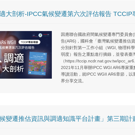
適大剖析-IPCC氣候變遷第六次評估報告 TCCI
因應聯合國政府間氣候變遷專門委員會(簡稱I
告(AR6)，國科會「臺灣氣候變遷推估資
分別針對第一工作小組（WGI, 物理科學
弱度）報告之重點進行摘錄，並發表臺
（https://tccip.ncdr.nat.gov.t
2021年11月舉辦IPCC WGI AR6專
導讀活動，就IPCC WGII AR6章節
界分享交流。
候變遷推估資訊與調適知識平台計畫」第三期計