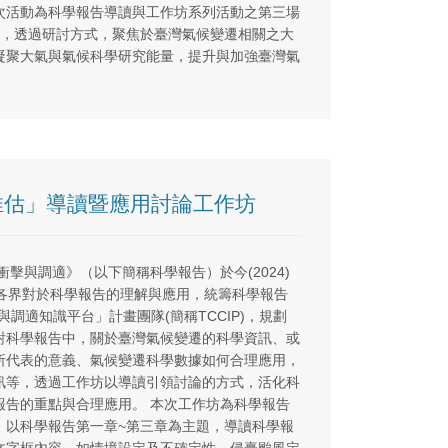
次活動為科學報告導讀與工作坊系列活動之第三場
題，透過研討方式，聚焦於臺灣氣候變遷相關之大
凝聚大氣與氣候科學研究能量，提升與加強臺灣氣
推估」導讀暨應用討論工作坊
衝擊與調適》（以下簡稱科學報告）於今(2024)
深各界對於科學報告的理解與應用，統籌科學報告
調適知識平台」計畫團隊(簡稱TCCIP)，規劃
對科學報告中，關於臺灣氣候變遷的科學資訊、或
所代表的意義、氣候變遷科學數據如何合理應用，
訊等，透過工作坊以導讀引領討論的方式，活化科
報告的重點與合理應用。 本次工作坊為科學報告
，以科學報告第一章~第三章為主題，導讀科學報