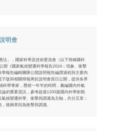
開說明會
因應法」，國家科學及技術委員會（以下簡稱國科
同公開《國家氣候變遷科學報告2024：現象、衝擊
科學報告編輯團隊公開說明報告編撰過程與主要內
電子版與相關簡報將於說明會當日公開，提供各界
領域科學專家，歷經一年半的時間，彙編國內外氣
論的重要資訊，參考超過1200篇國內外學術期
以氣候變遷科學、衝擊與調適為主軸，共分五章：
估，後兩章則為衝擊與調適。