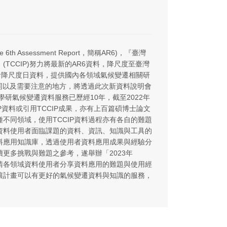
th Assessment Report，簡稱AR6)，『臺灣
TCCIP)努力將最新的AR6資料，降尺度至臺灣
6統計降尺度日資料，提供國內各領域氣候變遷相關研
同以及需要注意的地方，將透過此次新資料說明會
官學研氣候變遷資料服務已歷經10年，截至2022年
IP資料或引用TCCIP成果，亦有上百篇碩博士論文
種不同領域，使用TCCIP資料過程亦有各自的難題
解資料使用者面臨課題的資料、資訊、知識與工具的
料應用知識庫，透過使用者資料應用成果與經驗分
更多挑戰與難題之參考，遂舉辦「2023年
邀請各領域資料使用者分享資料應用的難題與使用經
讓計畫可以有更好的氣候變遷資料與知識的服務，