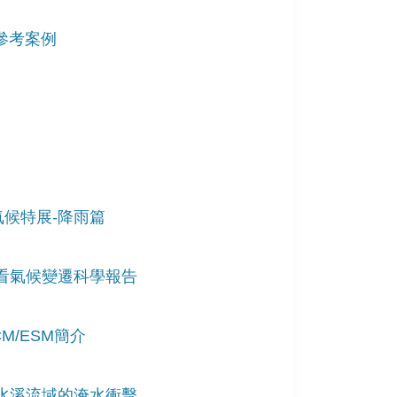
參考案例
氣候特展-降雨篇
度看氣候變遷科學報告
M/ESM簡介
鹽水溪流域的淹水衝擊