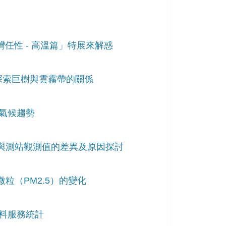
灣任性 - 高溫篇」特展來解惑
-探索巨樹與雲霧帶的關係
來氣候趨勢
料與測站觀測值的差異及原因探討
粒（PM2.5）的變化
資料服務統計