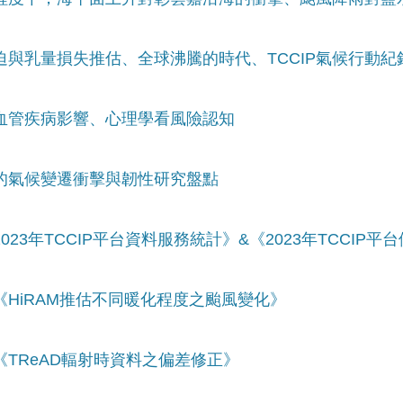
緊迫與乳量損失推估、全球沸騰的時代、TCCIP氣候行動紀
心血管疾病影響、心理學看風險認知
臨的氣候變遷衝擊與韌性研究盤點
023年TCCIP平台資料服務統計》&《2023年TCCIP
：《HiRAM推估不同暖化程度之颱風變化》
：《TReAD輻射時資料之偏差修正》