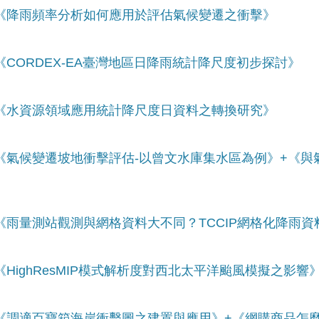
事：《降雨頻率分析如何應用於評估氣候變遷之衝擊》
：《CORDEX-EA臺灣地區日降雨統計降尺度初步探討》
事：《水資源領域應用統計降尺度日資料之轉換研究》
事：《氣候變遷坡地衝擊評估-以曾文水庫集水區為例》+《
：《雨量測站觀測與網格資料大不同？TCCIP網格化降雨
《HighResMIP模式解析度對西北太平洋颱風模擬之影響
事：《調適百寶箱海岸衝擊圖之建置與應用》+《網購商品怎