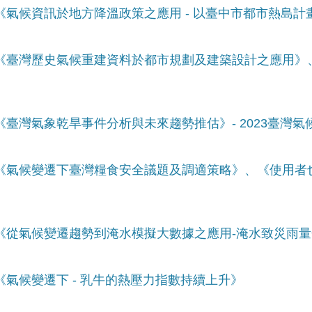
：《氣候資訊於地方降溫政策之應用 - 以臺中市都市熱島計
事：《臺灣歷史氣候重建資料於都市規劃及建築設計之應用
：《臺灣氣象乾旱事件分析與未來趨勢推估》- 2023臺灣
事：《氣候變遷下臺灣糧食安全議題及調適策略》、《使用
事：《從氣候變遷趨勢到淹水模擬大數據之應用-淹水致災雨
：《氣候變遷下 - 乳牛的熱壓力指數持續上升》