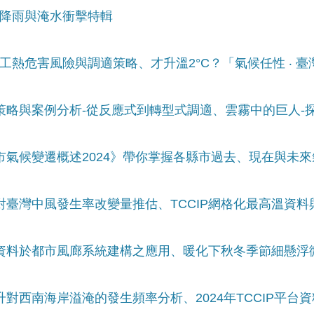
烈降雨與淹水衝擊特輯
勞工熱危害風險與調適策略、才升溫2°C？「氣候任性 ‧ 臺
調適策略與案例分析-從反應式到轉型式調適、雲霧中的巨人
縣市氣候變遷概述2024》帶你掌握各縣市過去、現在與未
變遷對臺灣中風發生率改變量推估、TCCIP網格化最高溫資
候資料於都市風廊系統建構之應用、暖化下秋冬季節細懸浮微
上升對西南海岸溢淹的發生頻率分析、2024年TCCIP平台