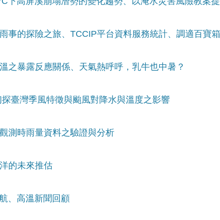
L2°C下高屏溪崩塌潛勢的變化趨勢、以淹水災害風險教案
降雨事的探險之旅、TCCIP平台資料服務統計、調適百寶箱A
與高溫之暴露反應關係、天氣熱呼呼，乳牛也中暑？
AD初探臺灣季風特徵與颱風對降水與溫度之影響
格化觀測時雨量資料之驗證與分析
海洋的未來推估
的啟航、高溫新聞回顧