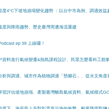
化程度4°C下坡地崩塌變化趨勢 ：以台中市為例、調適效益
百年溫度與降雨趨勢、歷史臺灣周遭海流重建
cast ep 39 上線囉！
CCIP資料進行氣候變遷&熱島課程設計、民眾怎麼看科工館
乾旱分析與調適、城市作為植物調適「墊腳石」、從水文角
器學習評估坡地崩塌、產製臺灣離島氣候資料、氣候模式GC
暖化程度下，海平面上升對彰雲嘉沿海的衝擊、颱風降雨對