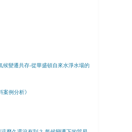
與氣候變遷共存-從華盛頓自來水淨水場的
資料案例分析》
》
麼這麼久還沒有到？ 氣候變遷下的貿易