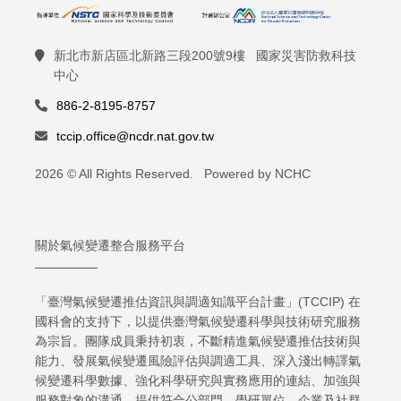
新北市新店區北新路三段200號9樓 國家災害防救科技
中心
886-2-8195-8757
tccip.office@ncdr.nat.gov.tw
2026 © All Rights Reserved. Powered by NCHC
關於氣候變遷整合服務平台
「臺灣氣候變遷推估資訊與調適知識平台計畫」(TCCIP) 在
國科會的支持下，以提供臺灣氣候變遷科學與技術研究服務
為宗旨。團隊成員秉持初衷，不斷精進氣候變遷推估技術與
能力、發展氣候變遷風險評估與調適工具、深入淺出轉譯氣
候變遷科學數據、強化科學研究與實務應用的連結、加強與
服務對象的溝通，提供符合公部門、學研單位、企業及社群