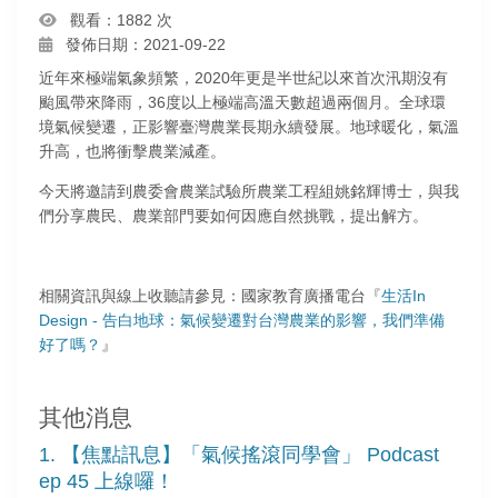
觀看：1882 次
發佈日期：2021-09-22
近年來極端氣象頻繁，2020年更是半世紀以來首次汛期沒有
颱風帶來降雨，36度以上極端高溫天數超過兩個月。全球環
境氣候變遷，正影響臺灣農業長期永續發展。地球暖化，氣溫
升高，也將衝擊農業減產。
今天將邀請到農委會農業試驗所農業工程組姚銘輝博士，與我
們分享農民、農業部門要如何因應自然挑戰，提出解方。
相關資訊與線上收聽請參見：國家教育廣播電台『
生活In
Design - 告白地球：氣候變遷對台灣農業的影響，我們準備
好了嗎？
』
其他消息
1. 【焦點訊息】「氣候搖滾同學會」 Podcast
ep 45 上線囉！