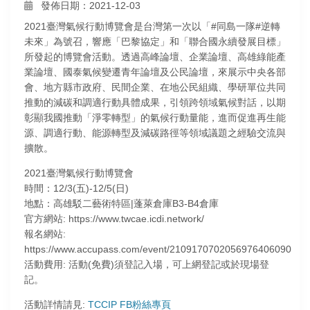
發佈日期：2021-12-03
2021臺灣氣候行動博覽會是台灣第一次以「#同島一隊#逆轉
未來」為號召，響應「巴黎協定」和「聯合國永續發展目標」
所發起的博覽會活動。透過高峰論壇、企業論壇、高雄綠能產
業論壇、國泰氣候變遷青年論壇及公民論壇，來展示中央各部
會、地方縣市政府、民間企業、在地公民組織、學研單位共同
推動的減碳和調適行動具體成果，引領跨領域氣候對話，以期
彰顯我國推動「淨零轉型」的氣候行動量能，進而促進再生能
源、調適行動、能源轉型及減碳路徑等領域議題之經驗交流與
擴散。
2021臺灣氣候行動博覽會
時間：12/3(五)-12/5(日)
地點：高雄駁二藝術特區|蓬萊倉庫B3-B4倉庫
官方網站: https://www.twcae.icdi.network/
報名網站:
https://www.accupass.com/event/2109170702056976406090
活動費用: 活動(免費)須登記入場，可上網登記或於現場登
記。
活動詳情請見:
TCCIP FB粉絲專頁