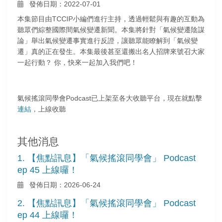
發佈日期：2022-07-01
本集節目由TCCIP小編們進行主持，透過輕鬆與有趣的互動為
聽眾們綜整國際間氣候變遷新聞。本集將針對「氣候變遷陰謀
論」舉出氣候變遷事實進行反證，讓聽眾能瞭解到「氣候變
遷」真的正在發生。本集最後甚至還搬出名人招牌來號召大家
一起行動？ 你，快來一起加入我們吧！
氣候搖滾同學會Podcast已上架至各大收聽平台，現在就點擊
連結
，上線收聽
其他消息
1. 【焦點訊息】「氣候搖滾同學會」 Podcast
ep 45 上線囉！
發佈日期：2026-06-24
2. 【焦點訊息】「氣候搖滾同學會」 Podcast
ep 44 上線囉！