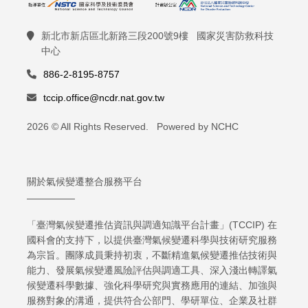
新北市新店區北新路三段200號9樓 國家災害防救科技
中心
886-2-8195-8757
tccip.office@ncdr.nat.gov.tw
2026 © All Rights Reserved. Powered by NCHC
關於氣候變遷整合服務平台
「臺灣氣候變遷推估資訊與調適知識平台計畫」(TCCIP) 在
國科會的支持下，以提供臺灣氣候變遷科學與技術研究服務
為宗旨。團隊成員秉持初衷，不斷精進氣候變遷推估技術與
能力、發展氣候變遷風險評估與調適工具、深入淺出轉譯氣
候變遷科學數據、強化科學研究與實務應用的連結、加強與
服務對象的溝通，提供符合公部門、學研單位、企業及社群