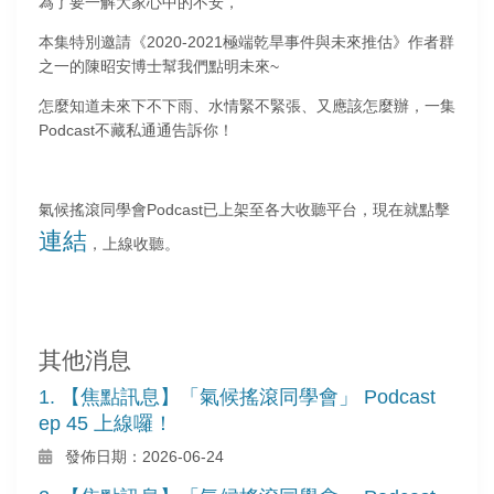
為了要一解大家心中的不安，
本集特別邀請《2020-2021極端乾旱事件與未來推估》作者群
之一的陳昭安博士幫我們點明未來~
怎麼知道未來下不下雨、水情緊不緊張、又應該怎麼辦，一集
Podcast不藏私通通告訴你！
氣候搖滾同學會Podcast已上架至各大收聽平台，現在就點擊
連結
，上線收聽。
其他消息
1. 【焦點訊息】「氣候搖滾同學會」 Podcast
ep 45 上線囉！
發佈日期：2026-06-24