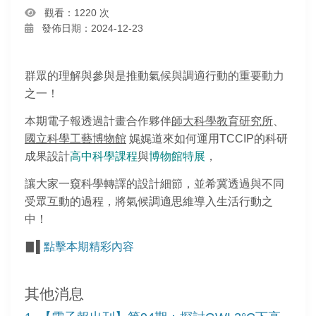
觀看：1220 次
發佈日期：2024-12-23
群眾的理解與參與是推動氣候與調適行動的重要動力
之一！
本期電子報透過計畫合作夥伴
師大科學教育研究所
、
國立科學工藝博物館
娓娓道來如何運用TCCIP的科研
成果設計
高中科學課程
與
博物館特展
，
讓大家一窺科學轉譯的設計細節，並希冀透過與不同
受眾互動的過程，將氣候調適思維導入生活行動之
中！
▊▌
點擊本期精彩內容
其他消息