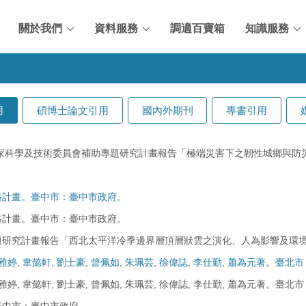
關於我們
資料服務
調適百寶箱
知識服務
用
碩博士論文引用
國內外期刊
專書引用
。國家科學及技術委員會補助專題研究計畫報告「極端災害下之韌性城鄉與防災
略計畫。臺中市：臺中市政府。
略計畫。臺中市：臺中市政府。
究計畫報告「西北太平洋冷季邊界層頂層狀雲之演化、人為影響及環境衝擊( II )」
 韋懿軒, 劉士豪, 曾佩如, 朱珮芸, 徐偉誌, 李仕勤, 蕭為元著。臺北市
 韋懿軒, 劉士豪, 曾佩如, 朱珮芸, 徐偉誌, 李仕勤, 蕭為元著。臺北市
臺中市：臺中市政府。