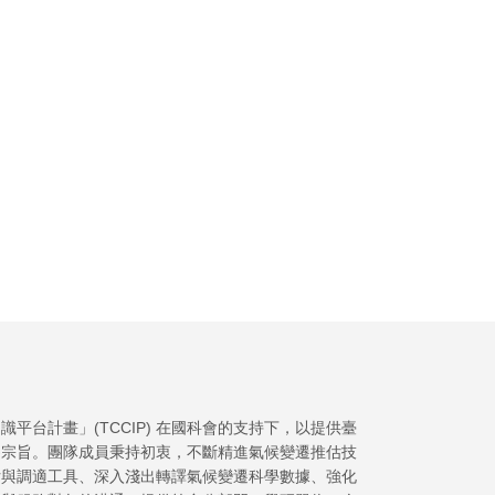
平台計畫」(TCCIP) 在國科會的支持下，以提供臺
為宗旨。團隊成員秉持初衷，不斷精進氣候變遷推估技
估與調適工具、深入淺出轉譯氣候變遷科學數據、強化