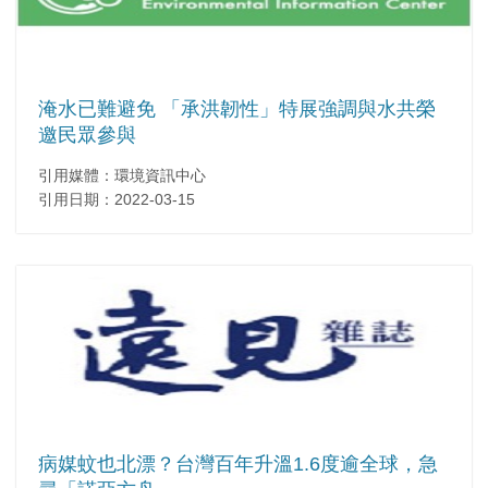
淹水已難避免 「承洪韌性」特展強調與水共榮
邀民眾參與
引用媒體：環境資訊中心
引用日期：2022-03-15
病媒蚊也北漂？台灣百年升溫1.6度逾全球，急