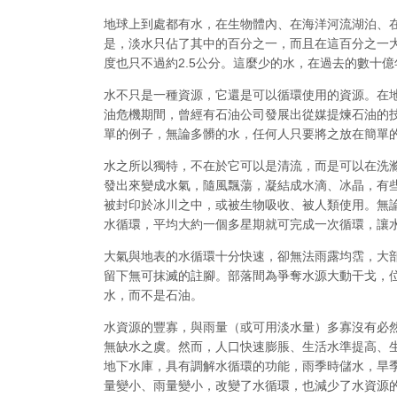
地球上到處都有水，在生物體內、在海洋河流湖泊、
是，淡水只佔了其中的百分之一，而且在這百分之一大
度也只不過約2.5公分。這麼少的水，在過去的數十
水不只是一種資源，它還是可以循環使用的資源。在地
油危機期間，曾經有石油公司發展出從媒提煉石油的
單的例子，無論多髒的水，任何人只要將之放在簡單
水之所以獨特，不在於它可以是清流，而是可以在洗
發出來變成水氣，隨風飄蕩，凝結成水滴、冰晶，有
被封印於冰川之中，或被生物吸收、被人類使用。無
水循環，平均大約一個多星期就可完成一次循環，讓
大氣與地表的水循環十分快速，卻無法雨露均霑，大
留下無可抹滅的註腳。部落間為爭奪水源大動干戈，位於
水，而不是石油。
水資源的豐寡，與雨量（或可用淡水量）多寡沒有必
無缺水之虞。然而，人口快速膨脹、生活水準提高、
地下水庫，具有調解水循環的功能，雨季時儲水，旱
量變小、雨量變小，改變了水循環，也減少了水資源