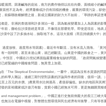
溫暖濕潤。因著鹹海的庇祐，南方的農作物得以欣欣向榮。面積縮小的鹹
盛而衰當然不足為奇。經濟蕭條或許仍有回檔的機會，嚴重的環境污染，卻
是，前蘇聯政權解體之後，新成立國家的財力大不如前，「寧靜的車諾堡
處都是。非洲的查德湖和許多湖泊一樣，因為氣候變遷加上人為因素的影
千年前，撒哈拉沙漠曾經是草原，不像現在那麼乾旱。即使是現在，地表
在沙漠中設了許多抽水站，抽取地下水。這項大規模（而且持續擴大中）
、過度放牧、過度用水等因素)，最近年年斷流，沒有水流入渤海。「黃
6天。有一段時間，甚至未達山東，就已經斷流。山東是中國的榖倉之一，
ll feed China？」中預言，中國在21世紀將面臨嚴重糧食短缺的問題。「政
對已經緊繃的中國糧食問題，無異雪上加霜。
在「The Skeptical Environmentalist」一書中，就認為沒
久的科學人雜誌，連續三期刊登對該書的評論與作者的回復，值得一讀。）
十元至上百元的水價。)農業用水比例過高，產值卻偏低。缺水的地區與其
開發的富裕國家或許遊刃有餘，貧窮小國已經無水可用，更是無錢購買糧
n, supply, and management problem」。中國正進行史無前例
，也無法在電腦中模擬，對整體生態環境與民生經濟有何衝擊，只有等答