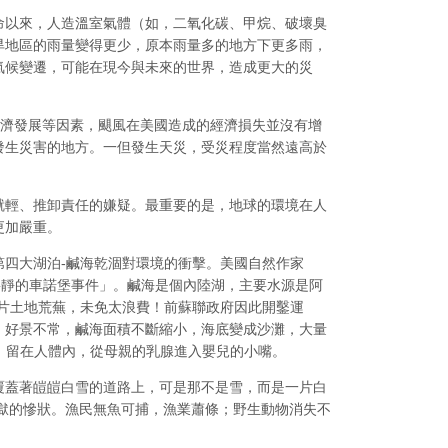
命以來，人造溫室氣體（如，二氧化碳、甲烷、破壞臭
旱地區的雨量變得更少，原本雨量多的地方下更多雨，
氣候變遷，可能在現今與未來的世界，造成更大的災
、經濟發展等因素，颶風在美國造成的經濟損失並沒有增
發生災害的地方。一但發生天災，受災程度當然遠高於
就輕、推卸責任的嫌疑。最重要的是，地球的環境在人
更加嚴重。
四大湖泊-鹹海乾涸對環境的衝擊。美國自然作家
中，稱這個事件為「寧靜的車諾堡事件」。鹹海是個內陸湖，主要水源是阿
任由大片土地荒蕪，未免太浪費！前蘇聯政府因此開鑿運
。好景不常，鹹海面積不斷縮小，海底變成沙灘，大量
，留在人體內，從母親的乳腺進入嬰兒的小嘴。
似覆蓋著皚皚白雪的道路上，可是那不是雪，而是一片白
間鍊獄的慘狀。漁民無魚可捕，漁業蕭條；野生動物消失不