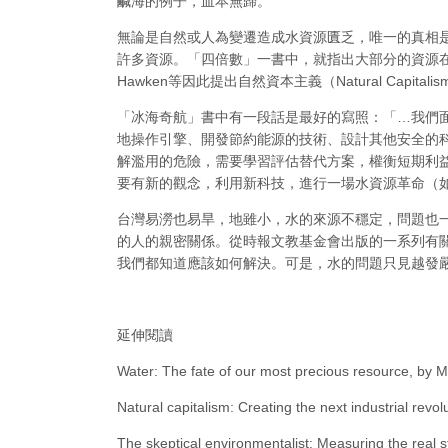
鹹海的例子，血本無歸。
無論是自然或人為變遷造成水資源匱乏，唯一的真相
許多資源。「四倍數」一書中，就指出大部分的資源
Hawken等因此提出自然資本主義（Natural Ca
「冰海奇航」書中有一段話是最好的寫照：「…我們
地操作引擎、開發節約能源的技術、設計其他安全的
解濫用的危險，需要學習評估替代方案，權衡短期利
要有新的觀念，利用新科技，進行一場水資源革命（
台灣易澇也易旱，地雖小，水的來源不穩定，問題也
的人的親密關係。從時報文教基金會出版的一系列有
我們都知道應該如何解決。可是，水的問題只見越發
延伸閱讀
Water: The fate of our most precious resource, by M
Natural capitalism: Creating the next industrial revo
The skeptical environmentalist: Measuring the real 