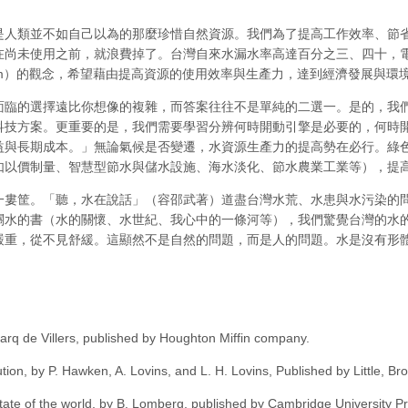
是人類並不如自己以為的那麼珍惜自然資源。我們為了提高工作效率、節
在尚未使用之前，就浪費掉了。台灣自來水漏水率高達百分之三、四十，
pitalism）的觀念，希望藉由提高資源的使用效率與生產力，達到經濟發展與
面臨的選擇遠比你想像的複雜，而答案往往不是單純的二選一。是的，我
科技方案。更重要的是，我們需要學習分辨何時開動引擎是必要的，何時
益與長期成本。」無論氣候是否變遷，水資源生產力的提高勢在必行。綠
如以價制量、智慧型節水與儲水設施、海水淡化、節水農業工業等），提
一婁筐。「聽，水在說話」（容邵武著）道盡台灣水荒、水患與水污染的
關水的書（水的關懷、水世紀、我心中的一條河等），我們驚覺台灣的水
嚴重，從不見舒緩。這顯然不是自然的問題，而是人的問題。水是沒有形
arq de Villers, published by Houghton Miffin company.
lution, by P. Hawken, A. Lovins, and L. H. Lovins, Published by Little,
state of the world, by B. Lomberg, published by Cambridge University P