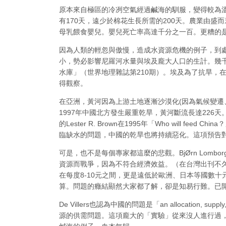
原本來自極區的冷冽空氣經過鹹海的馴服，變得較為
有170天，遠少於棉花生長所需的200天。農業由
母乳餵食嬰兒。嬰兒死亡率高達千分之一百。更糟的
因為人類的輕忽與傲慢，造成水資源危機的例子，到
小，勢必影響尼羅河水量與埃及龐大人口的生計。幾
水庫」（世界地理雜誌第210期）。埃及為了抗旱，
得觀察。
在亞洲，黃河因為上游土地逐漸沙漠化(因為氣候變遷
1997年中國北方發生嚴重乾旱，黃河斷流長達22
的Lester R. Brown在1995年「Who wi
臨缺水的問題，中國的乾旱也將持續惡化。這項預告
可是，也不是每個專家都這麼的悲觀。BjØrn Lomborg
資源而戰爭，因為不符合經濟效益。（在台灣出刊不
在每度8-10元之間，更是遠低於歐洲、日本等國數
算。問題的癥結顯然大家都了解，卻是知易行難。已
De Villers也認為中國的問題是「an allocatio
源的供需問題。這項龐大的「實驗」從來沒人進行過