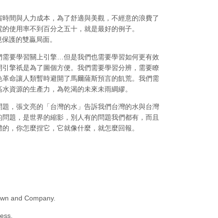
省時間與人力成本，為了舒適與美觀，不經意的浪費了
電的使用率不到百分之五十，就是最好的例子。
環境保護的雙贏局面。
們需要學習關上引擎…但是我們也需要學習如何更有效
開引擎祇是為了圖個方便。我們需要學習分辨，需要瞭
色革命讓人類暫時避開了馬爾薩斯預言的飢荒。我們需
高水資源的生產力，為乾渴的未來未雨綢繆。
問題，張文亮的「台灣的水」告訴我們台灣的水與台灣
的問題，是世界的縮影，別人有的問題我們都有，而且
體的，你怎麼捏它，它就像什麼，就怎麼回報。
 Brown and Company.
ress.