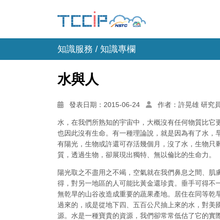
知識服務 /
知識專欄
水與人
發表日期：2015-06-24
作者：許晃雄 研究
水，在我們所熟知的宇宙中，大概沒有任何物質比它
也因此沒有生命。有一種理論說，就是因為有了水，
有陽光，生物或許還可存活幾個月，沒了水，生物只
質，透過生物，卻展現出獨特、無以倫比的生命力。
陽光取之不盡用之不竭，空氣就在我們鼻息之間、肌
得，對另一地區的人可能比黃金還珍貴。垂手可得不
無乾旱的山谷改造成重要的蔬果產地。居住在同等乾
過來的，或是從地下四、五百公尺抽上來的水，對美
源。水是一種寶貴的資源，我們卻常常低估了它的實