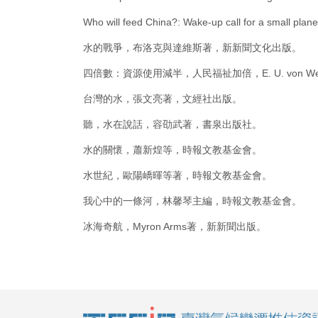
Who will feed China?: Wake-up call for a small plan
水的戰爭，布洛克與達維斯著，新新聞文化出版。
四倍數：資源使用減半，人民福祉加倍，E. U. von Weizsac
台灣的水，張文亮著，文經社出版。
聽，水在說話，容劭武著，書泉出版社。
水的關懷，蕭新煌等，時報文教基金會。
水世紀，歐陽嶠暉等著，時報文教基金會。
我心中的一條河，林馨琴主編，時報文教基金會。
冰海奇航，Myron Arms著，新新聞出版。