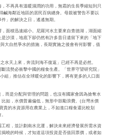
海，不再具有溫暖濕潤的功用，無霜的生長季縮短到只
使得鹹海鄰近地區的居民百病纏身。母親被警告不要以
事件」的解決之日，遙遙無期。
響，面積迅速縮小。尼羅河水主要來自查德湖，湖面縮
上是沙漠，地底下卻仍然有許多昔日遺留下來的「地下
的與大自然爭水的措施，長期實施之後會有何影響，值
河之水天上來，奔流到海不復返」已經不再是必然。
黃河斷流勢必衝擊中國的糧食生產。「世界守望研究院」
府間氣候變遷小組」推估在全球暖化的影響下，將有更多的人口面
有水資源的問題，而是分配與管理的問題，也沒有國家會因為搶奪水
比如，水價普遍偏低，無形中鼓勵浪費。(台灣水價
將寶貴的水資源用在農業上，不如進口糧食還比較划
食。
龐大的長江三峽大壩工程，並計劃南水北運，解決未來經濟發展所需水資
案揭曉的時候，才知道這項投資是否值回票價，或者如