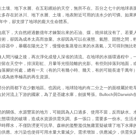
在土壤、地下水層、在五彩繽紛的天空，無所不在。百分之七十的地球表
多存在於冰川、地下水層、土壤，地表附近可用的淡水少的可憐。如果將
億年中，卻支撐了地球的龐大生命體系。
底下，大自然經過數億年才鍊製出來的石油、煤，燒掉就沒有了。若要人
技術，卻因為成本太高而放棄。水卻因為可以在液態、氣態、固態之間，
的容器中，暴曬在陽光之下，慢慢收集蒸發出來的水蒸氣，又可得到無比
滌人間污檅之後，再次淨化成發人深省的清流。在地球的水循環過程中，
些留在天空中，排演彩虹、月暈等光怪陸離的光影。有些則掉落到地面，
論落腳於何處，總有一天（有的只有幾小時、幾天，有的可能長達千萬年
水成為效率極高的再生資源。
部分的雨都下在少數地區。也因此，地球陸地約有二分之一的面積屬於乾
河流上下游的國家，為了是否建水庫，劍拔弩張。Bulloch與Darwi
然的關係。水源豐富的地方，可能因為人口過多、使用不當，反而缺水。
生態環境的破壞，造成水資源供需失調。多一張口，需要多一份水。生活
季時釋水，不僅防澇更可抗旱。森林的濫墾濫伐無庸置疑破壞了地下水庫
的供應。水污染也使得可用水量大量減少。需求增加，供應減少，供需失