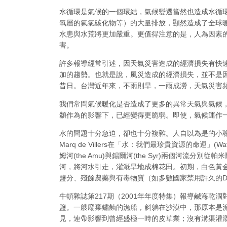
水循環是氣候的一個環結，氣候變遷當然也造成水循
氧層的氟氯碳化物等）的大量排放，顯然造成了全球
水患與水荒將更加嚴重。更值得注意的是，人為因素
害。
許多報導經常引述，因天氣災害造成的經濟損失有快速增
加的趨勢。也就是說，風災造成的經濟損失，並不是
昔日。台灣近年來，不雨則旱，一雨成澇，天氣災害
我們常問氣候暖化是否造成了更多的異常天氣與氣候
纇作為的影響下，已經變得更脆弱。即使，氣候運作
水的問題十分急迫，卻也十分複雜。人自以為是的小
Marq de Villers在「水：我們最珍貴資源的命運」(Wa
姆河(the Amu)與錫爾河(the Syr)兩個
河，將河水引走，灌溉旱地成棉花田。初期，白色黃
鹽分、殘餘農藥與有毒物質（如多數國家禁用許久的
牛頓雜誌第217期（2001年年度特集）報導鹹海
鹽。一艘廢棄鏽蝕的漁船，斜躺在沙漠中，那原本是漁港
見，連帶影響到曾經盛極一時的皮草業；沒有溝渠灌