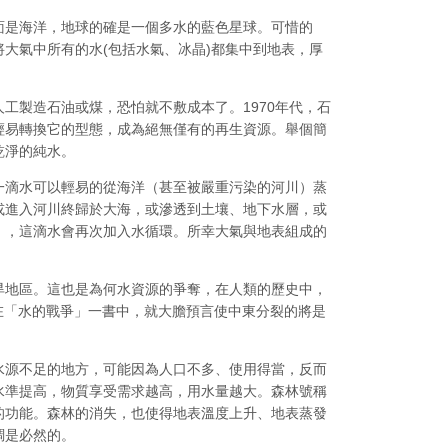
面是海洋，地球的確是一個多水的藍色星球。可惜的
大氣中所有的水(包括水氣、冰晶)都集中到地表，厚
工製造石油或煤，恐怕就不敷成本了。1970年代，石
輕易轉換它的型態，成為絕無僅有的再生資源。舉個簡
乾淨的純水。
一滴水可以輕易的從海洋（甚至被嚴重污染的河川）蒸
或進入河川終歸於大海，或滲透到土壤、地下水層，或
），這滴水會再次加入水循環。所幸大氣與地表組成的
旱地區。這也是為何水資源的爭奪，在人類的歷史中，
sh在「水的戰爭」一書中，就大膽預言使中東分裂的將是
水源不足的地方，可能因為人口不多、使用得當，反而
水準提高，物質享受需求越高，用水量越大。森林號稱
的功能。森林的消失，也使得地表溫度上升、地表蒸發
調是必然的。