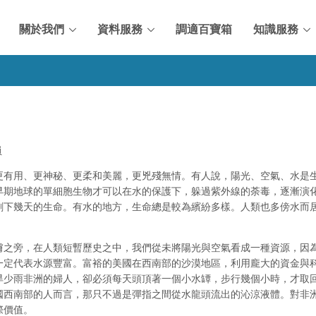
關於我們
資料服務
調適百寶箱
知識服務
員
更有用、更神秘、更柔和美麗，更兇殘無情。有人說，陽光、空氣、水是
早期地球的單細胞生物才可以在水的保護下，躲過紫外線的荼毒，逐漸演
剩下幾天的生命。有水的地方，生命總是較為繽紛多樣。人類也多傍水而
膚之旁，在人類短暫歷史之中，我們從未將陽光與空氣看成一種資源，因
一定代表水源豐富。富裕的美國在西南部的沙漠地區，利用龐大的資金與
旱少雨非洲的婦人，卻必須每天頭頂著一個小水罈，步行幾個小時，才取
國西南部的人而言，那只不過是彈指之間從水龍頭流出的沁涼液體。對非
際價值。