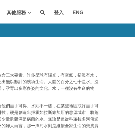
其他服務
登入
ENG
生命三大要素。許多星球有陽光，有空氣，卻沒有水，
化出無以數計的繽紛生命。人體的百分之七十是水。沒
居，孕育出多彩多姿的文化。水，一種沒有生命的物
為他們垂手可得。水則不一樣，在某些地區或許垂手可
科技，硬是創造出揮霍如拉斯維加斯的慾望城市，將荒
回少量骯髒滿是病菌的水。無論是遠從科羅拉多河傳送
洲的婦人而言，那一潭污水則是維繫全家生命的寶貴資