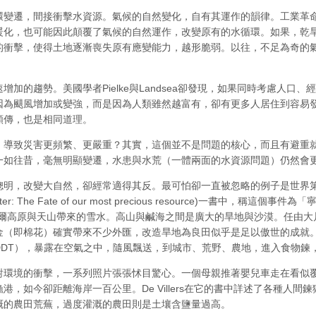
環變遷，間接衝擊水資源。氣候的自然變化，自有其運作的韻律。工業革
暖化，也可能因此顛覆了氣候的自然運作，改變原有的水循環。如果，乾
的衝擊，使得土地逐漸喪失原有應變能力，越形脆弱。以往，不足為奇的
加的趨勢。美國學者Pielke與Landsea卻發現，如果同時考慮人口
因為颶風增加或變強，而是因為人類雖然越富有，卻有更多人居住到容易
頻傳，也是相同道理。
，導致災害更頻繁、更嚴重？其實，這個並不是問題的核心，而且有避重
一如往昔，毫無明顯變遷，水患與水荒（一體兩面的水資源問題）仍然會
聰明，改變大自然，卻經常適得其反。最可怕卻一直被忽略的例子是世界第
ter: The Fate of our most precious resource)一書
河流分別從帕米爾高原與天山帶來的雪水。高山與鹹海之間是廣大的旱地與沙漠。
金（即棉花）確實帶來不少外匯，改造旱地為良田似乎是足以傲世的成就
DDT），暴露在空氣之中，隨風飄送，到城市、荒野、農地，進入食物鍊
乾涸對環境的衝擊，一系列照片張張怵目驚心。一個母親推著嬰兒車走在看
，如今卻距離海岸一百公里。De Villers在它的書中詳述了各種人
溉的農田荒蕪，過度灌溉的農田則是土壤含鹽量過高。