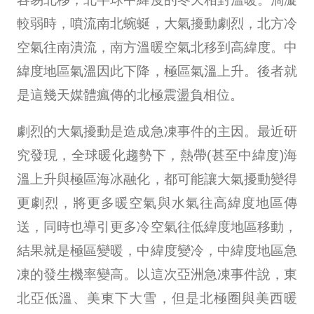
較弱時，噴流南北蜿蜒，大氣擾動劇烈，北方冷
空氣往南潰流，南方溫暖空氣北移到高緯度。中
緯度地區氣溫因此下降，極區氣溫上升。後者就
是這幾天媒體瘋傳的北極震盪負相位。
劇烈的大氣擾動是造成急凍事件的主因。最近研
究發現，全球暖化趨勢下，熱帶(甚至中緯度)海
溫上升與極區海冰融化，都可能讓大氣擾動變得
更劇烈，將更多暖空氣與水氣往高緯度地區傳
送，同時也導引更多冷空氣往低緯度地區移動，
結果就是極區變暖，中緯度變冷，中緯度地區急
凍的發生機率變高。以這次亞洲急凍事件說，東
北亞低溫、美東下大雪，但是北極圈與美西暖