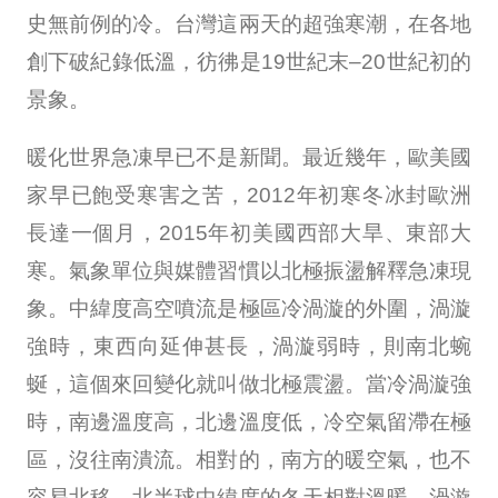
史無前例的冷。台灣這兩天的超強寒潮，在各地
創下破紀錄低溫，彷彿是19世紀末–20世紀初的
景象。
暖化世界急凍早已不是新聞。最近幾年，歐美國
家早已飽受寒害之苦，2012年初寒冬冰封歐洲
長達一個月，2015年初美國西部大旱、東部大
寒。氣象單位與媒體習慣以北極振盪解釋急凍現
象。中緯度高空噴流是極區冷渦漩的外圍，渦漩
強時，東西向延伸甚長，渦漩弱時，則南北蜿
蜒，這個來回變化就叫做北極震盪。當冷渦漩強
時，南邊溫度高，北邊溫度低，冷空氣留滯在極
區，沒往南潰流。相對的，南方的暖空氣，也不
容易北移，北半球中緯度的冬天相對溫暖。渦漩