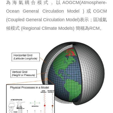
為海氣耦合模式，以AOGCM(Atmosphere-
Ocean General Circulation Model )或CGCM
(Coupled General Circulation Model)表示；區域氣
候模式 (Regional Climate Models) 簡稱為RCM。