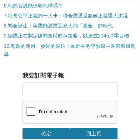
6.地熱資源能拯救地球嗎？
7.社會公平正義的一大步：聯合國通過氣候正義重大決議
8.褐金誕生：美國能源業迎來大淘「糞金」的時代
9.德國正在制定碳補集與封存策略，以達成2045淨零目標
10.乾涸的運河、萎縮的湖泊：歐洲在冬季熱浪中迎來嚴重乾
旱
我要訂閱電子報
回上頁