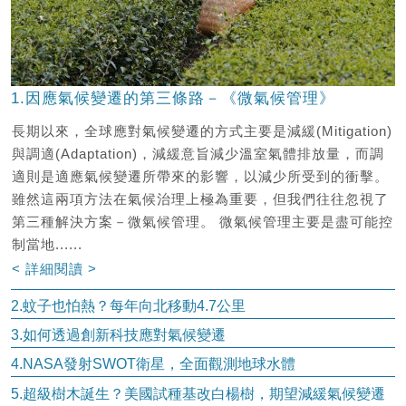
1.因應氣候變遷的第三條路－《微氣候管理》
長期以來，全球應對氣候變遷的方式主要是減緩(Mitigation)
與調適(Adaptation)，減緩意旨減少溫室氣體排放量，而調
適則是適應氣候變遷所帶來的影響，以減少所受到的衝擊。
雖然這兩項方法在氣候治理上極為重要，但我們往往忽視了
第三種解決方案－微氣候管理。 微氣候管理主要是盡可能控
制當地......
< 詳細閱讀 >
2.蚊子也怕熱？每年向北移動4.7公里
3.如何透過創新科技應對氣候變遷
4.NASA發射SWOT衛星，全面觀測地球水體
5.超級樹木誕生？美國試種基改白楊樹，期望減緩氣候變遷