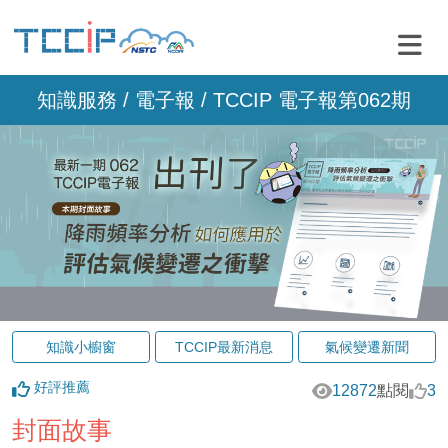
知識服務 /
電子報
/ TCCIP 電子報第062期
知識小櫥窗
TCCIP最新消息
氣候變遷新聞
好評推薦
12872
點閱
3
封面故事