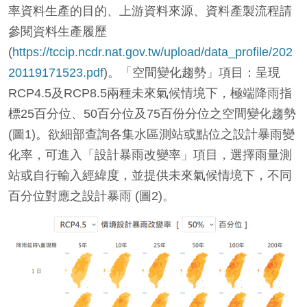
率資料生產的目的、上游資料來源、資料產製流程請
參閱資料生產履歷
(
https://tccip.ncdr.nat.gov.tw/upload/data_profile/202
20119171523.pdf
)。「空間變化趨勢」項目：呈現
RCP4.5及RCP8.5兩種未來氣候情境下，極端降雨指
標25百分位、50百分位及75百份分位之空間變化趨勢
(圖1)。欲細部查詢各集水區測站或點位之設計暴雨變
化率，可進入「設計暴雨改變率」項目，選擇雨量測
站或自行輸入經緯度，並提供未來氣候情境下，不同
百分位對應之設計暴雨 (圖2)。