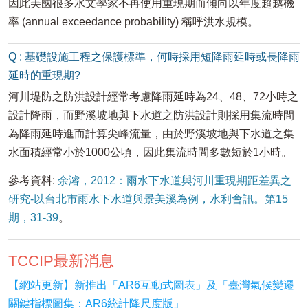
因此美國很多水文學家不再使用重現期而傾向以年度超越機
率 (annual exceedance probability) 稱呼洪水規模。
Q : 基礎設施工程之保護標準，何時採用短降雨延時或長降雨
延時的重現期?
河川堤防之防洪設計經常考慮降雨延時為24、48、72小時之
設計降雨，而野溪坡地與下水道之防洪設計則採用集流時間
為降雨延時進而計算尖峰流量，由於野溪坡地與下水道之集
水面積經常小於1000公頃，因此集流時間多數短於1小時。
參考資料:
余濬，2012：雨水下水道與河川重現期距差異之
研究-以台北市雨水下水道與景美溪為例，水利會訊。第15
期，31-39
。
TCCIP最新消息
【網站更新】新推出「AR6互動式圖表」及「臺灣氣候變遷
關鍵指標圖集：AR6統計降尺度版」