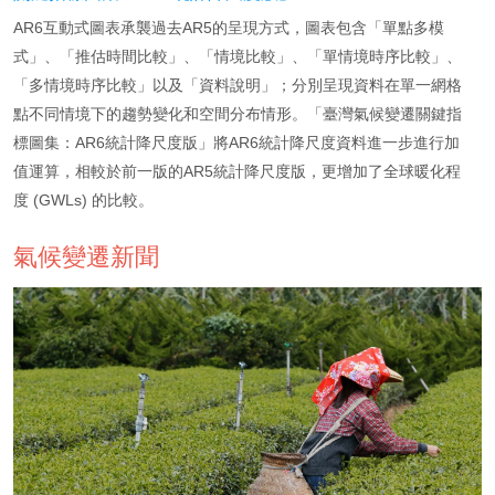
AR6互動式圖表承襲過去AR5的呈現方式，圖表包含「單點多模
式」、「推估時間比較」、「情境比較」、「單情境時序比較」、
「多情境時序比較」以及「資料說明」；分別呈現資料在單一網格
點不同情境下的趨勢變化和空間分布情形。
「臺灣氣候變遷關鍵指
標圖集：AR6統計降尺度版」將AR6統計降尺度資料進一步進行加
值運算，
相較於前一版的AR5統計降尺度版，更增加了全球暖化程
度 (GWLs) 的比較。
氣候變遷新聞