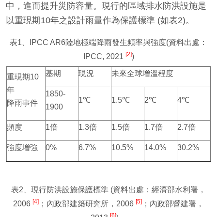
中，進而提升災防容量。現行的區域排水防洪設施是
以重現期10年之設計雨量作為保護標準 (如表2)。
表1、IPCC AR6陸地極端降雨發生頻率與強度(資料出處：
[2]
IPCC, 2021
)
基期
現況
未來全球增溫程度
重現期10
年
1850-
1℃
1.5℃
2℃
4℃
降雨事件
1900
頻度
1倍
1.3倍
1.5倍
1.7倍
2.7倍
強度增強
0%
6.7%
10.5%
14.0%
30.2%
表2、現行防洪設施保護標準 (資料出處：經濟部水利署，
[4]
[5]
2006
；內政部建築研究所，2006
；內政部營建署，
[6]