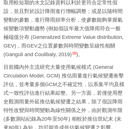
取用較短期的水文記錄資料以利於更符合定常性假
設，並且對於設計降雨進行增幅調整；或是以隨時間
變動的參數，進行降雨頻率分析，使參數能夠掌握氣
候變數項變動趨勢 (例如假設年最大值降雨符合一般
極端值分布 (Generalized Extreme Value distribution,
GEV)，而GEV之位置參數與時間變數呈線性相關
[9]
(Ganguli and Coulibaly, 2019)
)。
目前國內外主流研究大量使用氣候模式 (General
Circulation Model, GCM) 推估雨量進行氣候變遷衝擊
評估，並考量多個GCM之不確定性，以系集平均及模
式一致性評估進行結果綜整。另一方面，若僅使用歷
史觀測雨量外延推估氣候變遷之結果，除了假設降雨
特性改變與時間變動為線性關係之外，由於觀測年限
(多數測站紀錄為20年至50年) 相較於推估世紀末 (未
來80年) 為短，均可能造成低估氣候變遷之影響。