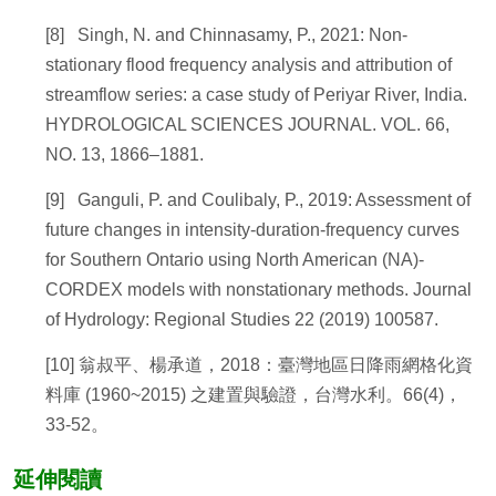
[8] Singh, N. and Chinnasamy, P., 2021: Non-
stationary flood frequency analysis and attribution of
streamflow series: a case study of Periyar River, India.
HYDROLOGICAL SCIENCES JOURNAL. VOL. 66,
NO. 13, 1866–1881.
[9] Ganguli, P. and Coulibaly, P., 2019: Assessment of
future changes in intensity-duration-frequency curves
for Southern Ontario using North American (NA)-
CORDEX models with nonstationary methods. Journal
of Hydrology: Regional Studies 22 (2019) 100587.
[10] 翁叔平、楊承道，2018：臺灣地區日降雨網格化資
料庫 (1960~2015) 之建置與驗證，台灣水利。66(4)，
33-52。
延伸閱讀