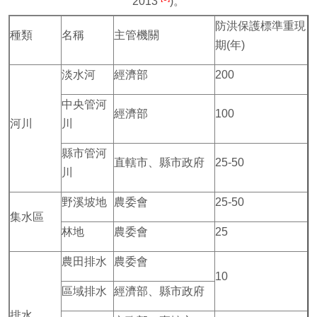
2013
)。
防洪保護標準重現
種類
名稱
主管機關
期(年)
淡水河
經濟部
200
中央管河
經濟部
100
河川
川
縣市管河
直轄市、縣市政府
25-50
川
野溪坡地
農委會
25-50
集水區
林地
農委會
25
農田排水
農委會
10
區域排水
經濟部、縣市政府
排水