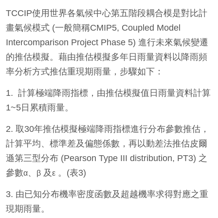
TCCIP使用世界各氣候中心第五階段耦合模是對比計
畫氣候模式 (一般簡稱CMIP5, Coupled Model
Intercomparison Project Phase 5) 進行未來氣候變遷
的推估模擬。藉由推估模擬多年日雨量資料以降雨頻
率分析方式推估重現期雨量，步驟如下：
1. 計算極端降雨指標，由推估模擬值日雨量資料計算
1~5日累積雨量。
2.
取30年推估模擬極端降雨指標進行分布參數推估，
計算平均、標準差及偏態係數，再以動差法推估皮爾
遜第三型分布 (Pearson Type III distribution, PT3) 之
參數
、
及
。(表3)
α
β
ε
3.
由已知分布機率密度函數及超越機率求得對應之重
現期雨量。