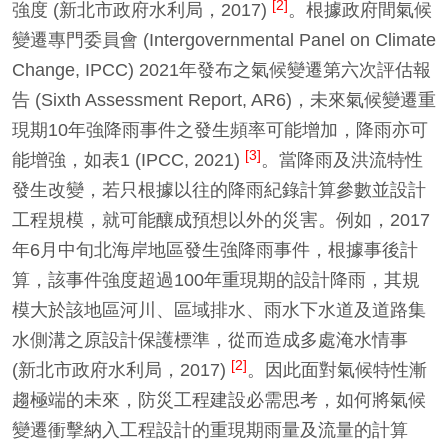
[2]
強度 (新北市政府水利局，2017)
。根據政府間氣候
變遷專門委員會 (Intergovernmental Panel on Climate
Change, IPCC) 2021年發布之氣候變遷第六次評估報
告 (Sixth Assessment Report, AR6)，未來氣候變遷重
現期10年強降雨事件之發生頻率可能增加，降雨亦可
[3]
能增強，如表1 (IPCC, 2021)
。當降雨及洪流特性
發生改變，若只根據以往的降雨紀錄計算參數並設計
工程規模，就可能釀成預想以外的災害。例如，2017
年6月中旬北海岸地區發生強降雨事件，根據事後計
算，該事件強度超過100年重現期的設計降雨，其規
模大於該地區河川、區域排水、雨水下水道及道路集
水側溝之原設計保護標準，從而造成多處淹水情事
[2]
(新北市政府水利局，2017)
。因此面對氣候特性漸
趨極端的未來，防災工程建設必需思考，如何將氣候
變遷衝擊納入工程設計的重現期雨量及流量的計算