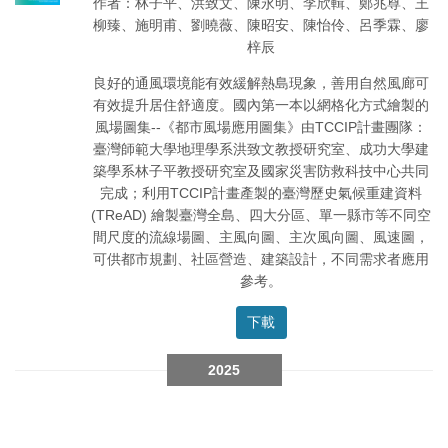
作者：林子平、洪致文、陳永明、李欣輯、鄭兆尊、王
柳臻、施明甫、劉曉薇、陳昭安、陳怡伶、呂季霖、廖
梓辰
良好的通風環境能有效緩解熱島現象，善用自然風廊可
有效提升居住舒適度。國內第一本以網格化方式繪製的
風場圖集--《都市風場應用圖集》由TCCIP計畫團隊：
臺灣師範大學地理學系洪致文教授研究室、成功大學建
築學系林子平教授研究室及國家災害防救科技中心共同
完成；利用TCCIP計畫產製的臺灣歷史氣候重建資料
(TReAD) 繪製臺灣全島、四大分區、單一縣市等不同空
間尺度的流線場圖、主風向圖、主次風向圖、風速圖，
可供都市規劃、社區營造、建築設計，不同需求者應用
參考。
下載
2025