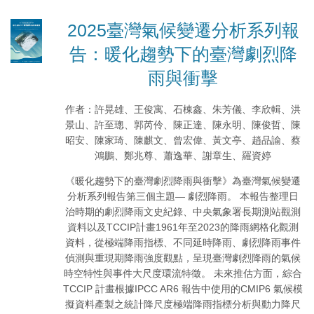
2025臺灣氣候變遷分析系列報
告：暖化趨勢下的臺灣劇烈降
雨與衝擊
作者：許晃雄、王俊寓、石棟鑫、朱芳儀、李欣輯、洪
景山、許至璁、郭芮伶、陳正達、陳永明、陳俊哲、陳
昭安、陳家琦、陳麒文、曾宏偉、黃文亭、趙品諭、蔡
鴻鵬、鄭兆尊、蕭逸華、謝章生、羅資婷
《暖化趨勢下的臺灣劇烈降雨與衝擊》為臺灣氣候變遷
分析系列報告第三個主題— 劇烈降雨。 本報告整理日
治時期的劇烈降雨文史紀錄、中央氣象署長期測站觀測
資料以及TCCIP計畫1961年至2023的降雨網格化觀測
資料，從極端降雨指標、不同延時降雨、劇烈降雨事件
偵測與重現期降雨強度觀點，呈現臺灣劇烈降雨的氣候
時空特性與事件大尺度環流特徵。 未來推估方面，綜合
TCCIP 計畫根據IPCC AR6 報告中使用的CMIP6 氣候模
擬資料產製之統計降尺度極端降雨指標分析與動力降尺