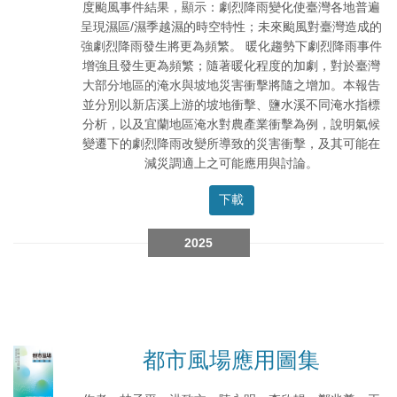
度颱風事件結果，顯示：劇烈降雨變化使臺灣各地普遍
呈現濕區/濕季越濕的時空特性；未來颱風對臺灣造成的
強劇烈降雨發生將更為頻繁。 暖化趨勢下劇烈降雨事件
增強且發生更為頻繁；隨著暖化程度的加劇，對於臺灣
大部分地區的淹水與坡地災害衝擊將隨之增加。本報告
並分別以新店溪上游的坡地衝擊、鹽水溪不同淹水指標
分析，以及宜蘭地區淹水對農產業衝擊為例，說明氣候
變遷下的劇烈降雨改變所導致的災害衝擊，及其可能在
減災調適上之可能應用與討論。
下載
2025
都市風場應用圖集