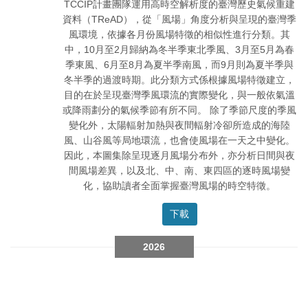
TCCIP計畫團隊運用高時空解析度的臺灣歷史氣候重建
資料（TReAD），從「風場」角度分析與呈現的臺灣季
風環境，依據各月份風場特徵的相似性進行分類。其
中，10月至2月歸納為冬半季東北季風、3月至5月為春
季東風、6月至8月為夏半季南風，而9月則為夏半季與
冬半季的過渡時期。此分類方式係根據風場特徵建立，
目的在於呈現臺灣季風環流的實際變化，與一般依氣溫
或降雨劃分的氣候季節有所不同。 除了季節尺度的季風
變化外，太陽輻射加熱與夜間輻射冷卻所造成的海陸
風、山谷風等局地環流，也會使風場在一天之中變化。
因此，本圖集除呈現逐月風場分布外，亦分析日間與夜
間風場差異，以及北、中、南、東四區的逐時風場變
化，協助讀者全面掌握臺灣風場的時空特徵。
下載
2026