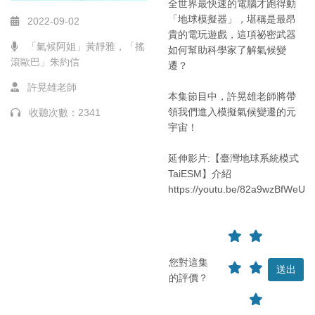
全世界最快速的電腦才跑得動
「地球模擬器」，堪稱是最昂
2022-09-02
貴的電玩遊戲，這項祕密武器
「氣候阿姐」黃靜雅，「搖
如何幫助科學家了解氣候變
滾歐巴」朱約信
遷？
許晃雄老師
本集節目中，許晃雄老師將帶
領我們進入模擬氣候變遷的元
收聽次數：2341
宇宙！
延伸影片:【臺灣地球系統模式
TaiESM】介紹
https://youtu.be/82a9wzBfWeU
您對這集
的評價？