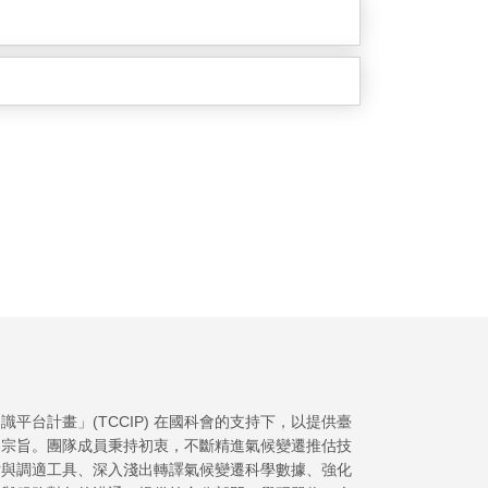
平台計畫」(TCCIP) 在國科會的支持下，以提供臺
為宗旨。團隊成員秉持初衷，不斷精進氣候變遷推估技
估與調適工具、深入淺出轉譯氣候變遷科學數據、強化