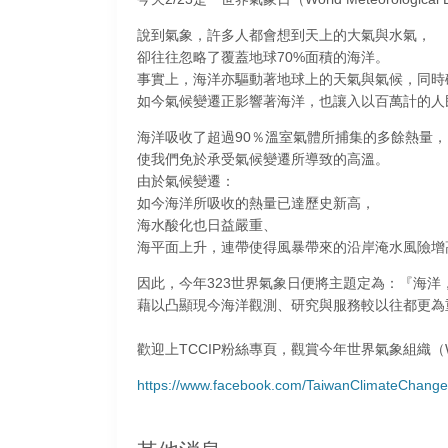
說到氣象，許多人都會想到天上的大氣與水氣，
卻往往忽略了覆蓋地球70%面積的海洋。
事實上，海洋亦驅動著地球上的天氣與氣候，同時
如今氣候變遷正影響著海洋，也讓入以百萬計的人
海洋吸收了超過90％溫室氣體所捕集的多餘熱量，
使我們免於承受氣候變遷所導致的高溫。
由於氣候變遷：
如今海洋所吸收的熱量已達歷史新高，
海水酸化也日益嚴重、
海平面上升，連帶使得風暴帶來的沿岸淹水風險增高.
因此，今年323世界氣象日便將主題定為：『海洋
藉以凸顯現今海洋觀測、研究與服務較以往都更為
歡迎上TCCIP粉絲專頁，觀賞今年世界氣象組織
https://www.facebook.com/TaiwanClimateChang