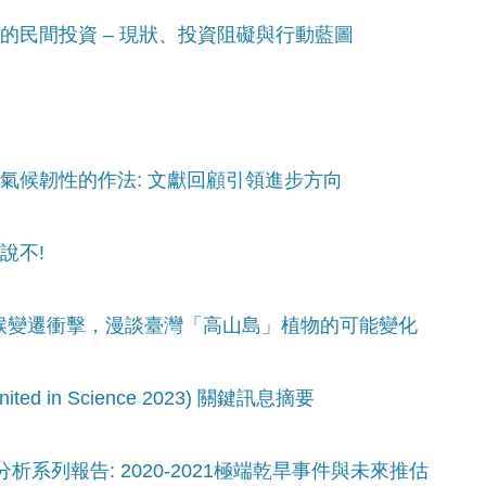
性的民間投資 – 現狀、投資阻礙與行動藍圖
高氣候韌性的作法: 文獻回顧引領進步方向
說不!
氣候變遷衝擊，漫談臺灣「高山島」植物的可能變化
ed in Science 2023) 關鍵訊息摘要
分析系列報告: 2020-2021極端乾旱事件與未來推估