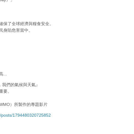
確保了全球經濟與糧食安全。
民身陷危害當中。
..
，我們的氣候與天氣』
重要。
（WMO）所製作的專題影片
e/posts/1794480320725852