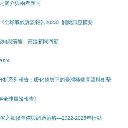
SM之簡介與兩者異同
& 《全球氣候訴訟報告2023》關鍵訊息摘要
險認知與溝通、高溫新聞回顧
024
變遷分析系列報告：暖化趨勢下的臺灣極端高溫與衝擊
4年全球風險報告》
省之氣候準備與調適策略—2022-2025年行動