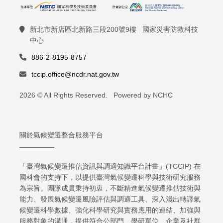
新北市新店區北新路三段200號9樓 國家災害防救科技
中心
886-2-8195-8757
tccip.office@ncdr.nat.gov.tw
2026 © All Rights Reserved. Powered by NCHC
關於氣候變遷整合服務平台
「臺灣氣候變遷推估資訊與調適知識平台計畫」(TCCIP) 在
國科會的支持下，以提供臺灣氣候變遷科學與技術研究服務
為宗旨。團隊成員秉持初衷，不斷精進氣候變遷推估技術與
能力、發展氣候變遷風險評估與調適工具、深入淺出轉譯氣
候變遷科學數據、強化科學研究與實務應用的連結、加強與
服務對象的溝通，提供符合公部門、學研單位、企業及社群