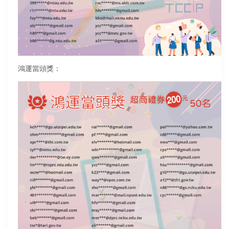
鴻運當頭獎：