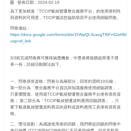
發佈日期：2024-02-19
為了更加精進「TCCIP氣候變遷整合服務平台」的使用便利性
與資料的可用度，TCCIP邀請您協助填寫平台使用經驗問卷。
問卷連結：
https://docs.google.com/forms/d/e/1FAIpQLScaogTl5FvS2eH6
usp=sf_link
3/3前完成問卷將可獲得抽獎機會，中獎者將致贈超商電子禮
券一份，詳細活動辦法如下。
一、問卷填答資格：問卷分為兩部分，回答約需時10分鐘，
第一部分為「整合服務平台資訊與知識服務使用經驗調查」，
只要瀏覽過、使用過TCCIP氣候變遷整合服務平台便有填答資
格； 第二部分為「TCCIP氣候變遷資料應用回饋調查」 ，只
要下載過氣候變遷資料商店的資料或資料應用工具便有填答資
格。
二、獎項規劃：為感謝使用者的回饋，我們將從回饋的問卷中
進行抽獎 (TCCIP與NCDR的同仁不可參與抽獎，但非常歡迎