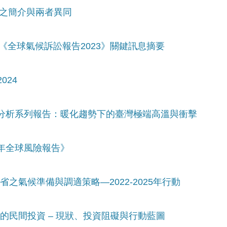
SM之簡介與兩者異同
& 《全球氣候訴訟報告2023》關鍵訊息摘要
024
變遷分析系列報告：暖化趨勢下的臺灣極端高溫與衝擊
4年全球風險報告》
省之氣候準備與調適策略—2022-2025年行動
性的民間投資 – 現狀、投資阻礙與行動藍圖