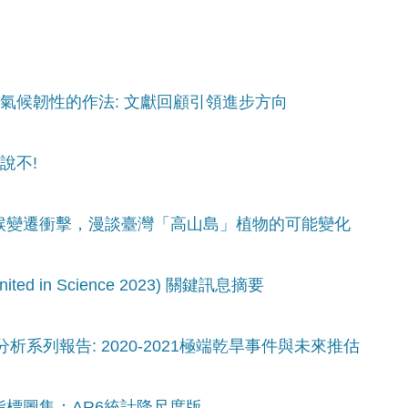
高氣候韌性的作法: 文獻回顧引領進步方向
說不!
氣候變遷衝擊，漫談臺灣「高山島」植物的可能變化
ed in Science 2023) 關鍵訊息摘要
分析系列報告: 2020-2021極端乾旱事件與未來推估
指標圖集：AR6統計降尺度版