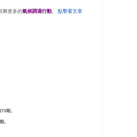
鼓舞更多的
氣候調適行動
。
點擊看文章
73期。
期。