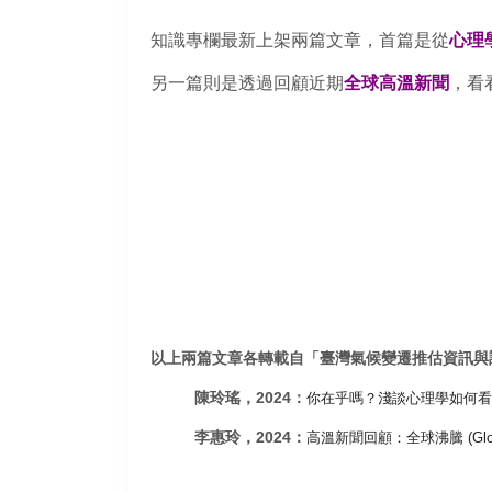
知識專欄最新上架兩篇文章，首篇是從
心理
另一篇則是透過回顧近期
全球高溫新聞
，
看
以上兩篇文章各轉載自
「
臺灣氣候變遷推估資訊與調
陳玲瑤，2024：
你在乎嗎？
淺談心理學如何看
李惠玲，2024：
高溫新聞回顧：全球沸騰 (Global