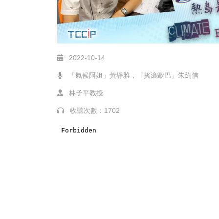
2022-10-14
「氣候阿姐」黃靜雅，「搖滾歐巴」朱約信
林子平教授
收聽次數：1702