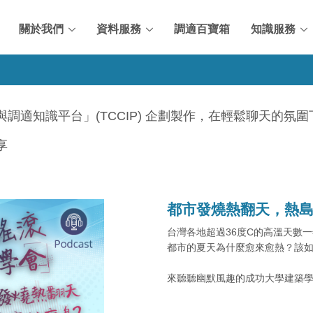
關於我們
資料服務
調適百寶箱
知識服務
調適知識平台」(TCCIP) 企劃製作，在輕鬆聊天的氛
享
都市發燒熱翻天，熱島
台灣各地超過36度C的高溫天數
都市的夏天為什麼愈來愈熱？該
來聽聽幽默風趣的成功大學建築