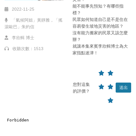
能不能事先預知？有哪些指
2022-11-25
標？
民眾如何知道自己是不是住在
「氣候阿姐」黃靜雅，「搖
容易發生坡地災害的地區？
滾歐巴」朱約信
沒有能力搬家的民眾又該怎麼
李欣輯 博士
辦？
就讓本集來賓李欣輯博士為大
收聽次數：1513
家指點迷津！
您對這集
的評價？