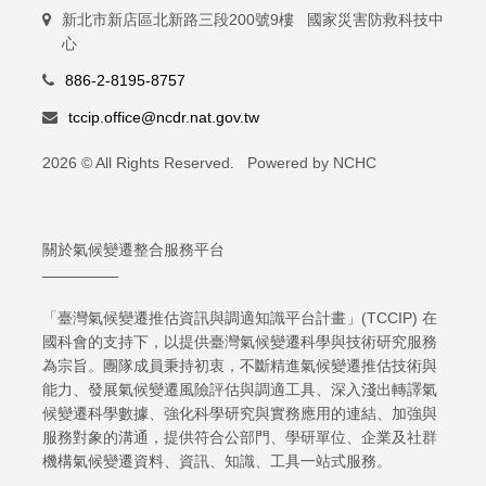
新北市新店區北新路三段200號9樓 國家災害防救科技中
心
886-2-8195-8757
tccip.office@ncdr.nat.gov.tw
2026 © All Rights Reserved. Powered by NCHC
關於氣候變遷整合服務平台
「臺灣氣候變遷推估資訊與調適知識平台計畫」(TCCIP) 在
國科會的支持下，以提供臺灣氣候變遷科學與技術研究服務
為宗旨。團隊成員秉持初衷，不斷精進氣候變遷推估技術與
能力、發展氣候變遷風險評估與調適工具、深入淺出轉譯氣
候變遷科學數據、強化科學研究與實務應用的連結、加強與
服務對象的溝通，提供符合公部門、學研單位、企業及社群
機構氣候變遷資料、資訊、知識、工具一站式服務。