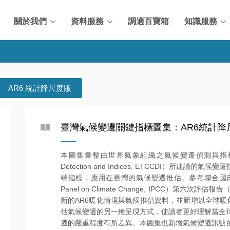
關於我們
資料服務
調適百寶箱
知識服務
AR6 統計降尺度版
臺灣氣候變遷關鍵指標圖集：AR6統計降
本圖集彙整由世界氣象組織之氣候變遷偵測與指標專家小組（Ex
Detection and Indices, ETCCDI）所
端指標，應用在臺灣的氣候變遷推估。參考聯合國政府間氣候
Panel on Climate Change, IPCC）第六次評估報告（I
新的AR6暖化情境與氣候推估資料，並新增以全球暖化程度（Gl
估氣候變遷的另一種呈現方式，使讀者更好理解當全
遷的嚴重程度有所差異。本圖集也新增氣候變遷訊號