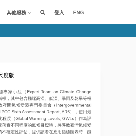
其他服務
登入
ENG
尺度版
pert Team on Climate Change
建議的氣候變遷指標，其中包含極端高溫、低溫、暴雨及乾旱等極
變遷專門委員會（Intergovernmental
PCC Sixth Assessment Report, AR6），使用最
obal Warming Levels, GWLs）作為評
球落實不同程度的氣候目標時，將導致臺灣氣候變
的不確定性評估，提供讀者在應用指標圖表時，能