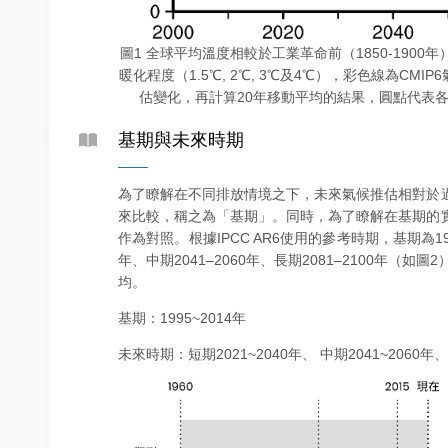
圖1 全球平均溫度相較於工業革命前（1850-190
暖化程度（1.5℃, 2℃, 3℃及4℃），彩色線為CM
估變化，再計算20年移動平均的結果，圓點代表
基期與未來時期
為了瞭解在不同排放情境之下，未來氣候推估相對於
來比較，稱之為「基期」。同時，為了瞭解在基期的
作為對照。根據IPCC AR6使用的參考時期，基期為199
年、中期2041–2060年、長期2081–2100年（
均。
基期：1995~2014年
未來時期：短期2021~2040年、 中期2041~2060年、 