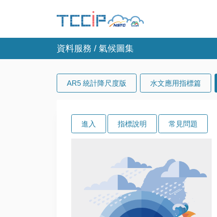
資料服務 / 氣候圖集
AR5 統計降尺度版
水文應用指標篇
進入
指標說明
常見問題