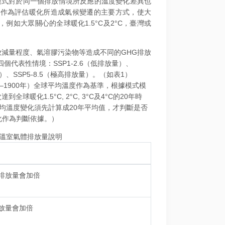
候模式對於同一個排放情境所反應的溫度變化差異也
s）作為評估暖化所造成氣候變遷的主要方式，使大
如大眾關心的全球暖化1.5°C及2°C，臺灣或
放減量程度、氣溶膠污染物等造成不同的GHG排放
代表性情境：SSP1‐2.6（低排放量）、
放量）、SSP5‐8.5（極高排放量）。（如表1）
0–1900年）全球平均溫度作為基準，根據模式模
暖化1.5°C, 2°C, 3°C及4°C的20年時
均溫度變化須先計算成20年平均值，才判斷是否
化作為判斷依據。）
的溫室氣體排放量說明
2排放量會加倍
排放量會加倍