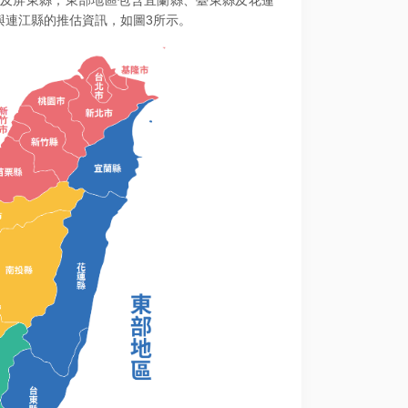
及屏東縣；東部地區包含宜蘭縣、臺東縣及花蓮
與連江縣的推估資訊，如圖3所示。