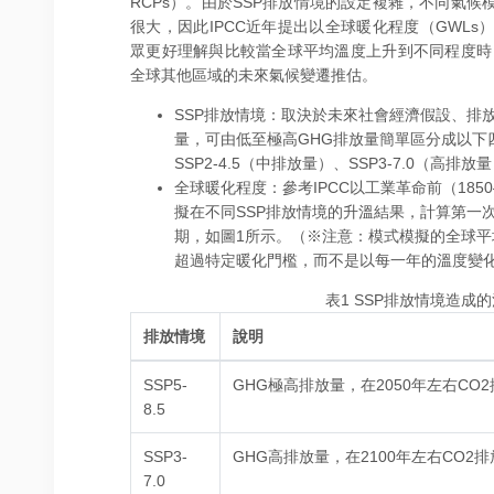
RCPs）。由於SSP排放情境的設定複雜，不同氣
很大，因此IPCC近年提出以全球暖化程度（GWL
眾更好理解與比較當全球平均溫度上升到不同程度時，例
全球其他區域的未來氣候變遷推估。
SSP排放情境：取決於未來社會經濟假設、排
量，可由低至極高GHG排放量簡單區分成以下四個
SSP2‐4.5（中排放量）、SSP3‐7.0（高排
全球暖化程度：參考IPCC以工業革命前（185
擬在不同SSP排放情境的升溫結果，計算第一次達到全球
期，如圖1所示。（※注意：模式模擬的全球平
超過特定暖化門檻，而不是以每一年的溫度變
表1 SSP排放情境造成
排放情境
說明
SSP5-
GHG極高排放量，在2050年左右CO
8.5
SSP3-
GHG高排放量，在2100年左右CO2
7.0