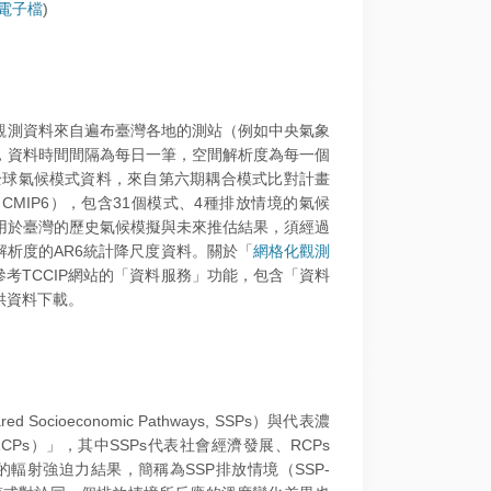
電子檔
)
。觀測資料來自遍布臺灣各地的測站（例如中央氣象
，資料時間間隔為每日一筆，空間解析度為每一個
R6使用的全球氣候模式資料，來自第六期耦合模式比對計畫
t Phase 6, CMIP6），包含31個模式、4種排放情境的氣候
用於臺灣的歷史氣候模擬與未來推估結果，須經過
析度的AR6統計降尺度資料。關於「
網格化觀測
考TCCIP網站的「資料服務」功能，包含「資料
供資料下載。
ocioeconomic Pathways, SSPs）與代表濃
hways, RCPs）」，其中SSPs代表社會經濟發展、RCPs
輻射強迫力結果，簡稱為SSP排放情境（SSP‐