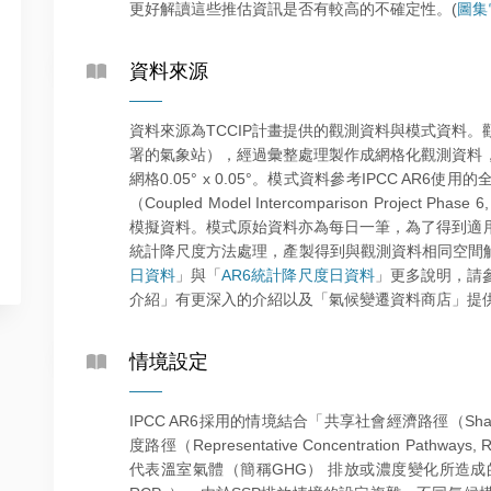
更好解讀這些推估資訊是否有較高的不確定性。(
圖集
資料來源
資料來源為TCCIP計畫提供的觀測資料與模式資料
署的氣象站），經過彙整處理製作成網格化觀測資料
網格0.05° x 0.05°。模式資料參考IPCC A
（Coupled Model Intercomparison Projec
模擬資料。模式原始資料亦為每日一筆，為了得到適
統計降尺度方法處理，產製得到與觀測資料相同空間解
日資料
」與「
AR6統計降尺度日資料
」更多說明，請參
介紹」有更深入的介紹以及「氣候變遷資料商店」提
情境設定
IPCC AR6採用的情境結合「共享社會經濟路徑（Shared S
度路徑（Representative Concentration Pat
代表溫室氣體（簡稱GHG） 排放或濃度變化所造成的