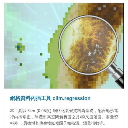
網格資料內插工具 clim.regression
本工具以 5km (0.05度) 網格化氣候資料為基礎，配合地形進
行內插修正，除產出高空間解析度之月/季尺度溫度、雨量資
料外 ，另擴增其他生物氣候因子如積溫、溫量指數等。