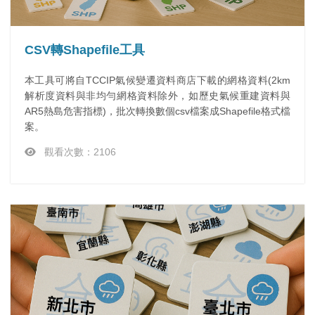
CSV轉Shapefile工具
本工具可將自TCCIP氣候變遷資料商店下載的網格資料(2km
解析度資料與非均勻網格資料除外，如歷史氣候重建資料與
AR5熱島危害指標)，批次轉換數個csv檔案成Shapefile格式檔
案。
觀看次數：2106