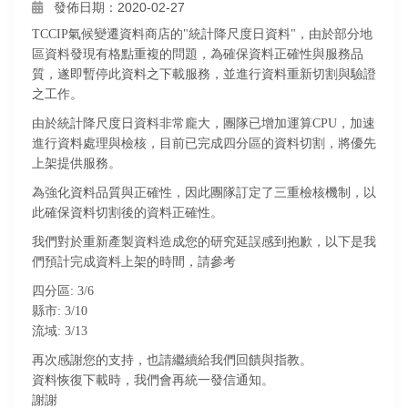
發佈日期：2020-02-27
TCCIP氣候變遷資料商店的"統計降尺度日資料"，由於部分地
區資料發現有格點重複的問題，為確保資料正確性與服務品
質，遂即暫停此資料之下載服務，並進行資料重新切割與驗證
之工作。
由於統計降尺度日資料非常龐大，團隊已增加運算CPU，加速
進行資料處理與檢核，目前已完成四分區的資料切割，將優先
上架提供服務。
為強化資料品質與正確性，因此團隊訂定了三重檢核機制，以
此確保資料切割後的資料正確性。
我們對於重新產製資料造成您的研究延誤感到抱歉，以下是我
們預計完成資料上架的時間，請參考
四分區: 3/6
縣市: 3/10
流域: 3/13
再次感謝您的支持，也請繼續給我們回饋與指教。
資料恢復下載時，我們會再統一發信通知。
謝謝