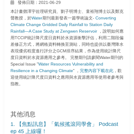
發佈日期：2021-06-29
本計畫鄧澤宇佐理研究員、劉子明博士、童裕翔博士以及鄭克
聲教授，於
Water
期刊最新發表一篇學術論文-
Converting
Climate Change Gridded Daily Rainfall to Station Daily
Rainfall—A Case Study at Zengwen Reservoir
，說明如何應
用TCCIP統計降尺度日資料於水資源衝擊評估，利用二階段偏
差修正方式，將網格資料轉換至測站，同時也提供以臺灣降水
表現優劣程度進行評分之GCM排序結果，作為使用統計降尺
度日資料於水資源應用之參考。 完整期刊請參閱Water期刊的
Special Issue "
Water Resources Vulnerability and
Resilience in a Changing Climate
" ，
完整內容下載在此
，歡
迎使用統計降尺度日資料之應用與水資源應用等使用者參考與
指教。
其他消息
1. 【焦點訊息】「氣候搖滾同學會」 Podcast
ep 45 上線囉！