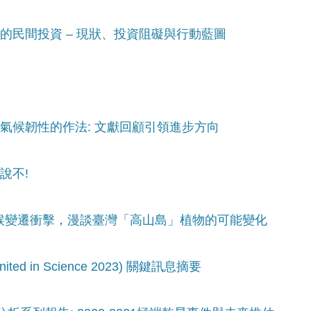
性的民間投資 – 現狀、投資阻礙與行動藍圖
高氣候韌性的作法: 文獻回顧引領進步方向
說不!
氣候變遷衝擊，漫談臺灣「高山島」植物的可能變化
ed in Science 2023) 關鍵訊息摘要