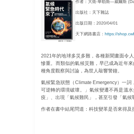
作者：大衛‧華勒斯—威爾斯 (David 
出版社：天下雜誌
出版日期：2020/04/01
天下網路書店：
https://shop.
2021年的地球多災多難，各種新聞畫面
慘重。而類似的氣候災難，早已成為近年來
種角度觀察與討論，為世人敲響警鐘。
氣候緊急狀態（Climate Emergen
可逆轉的環境破壞。」氣候變遷不再是溫水
疫」、出現「氣候難民」，甚至引發「氣候
作者在書中結尾問道：科技變革是否來得及