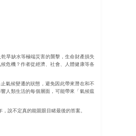
及乾旱缺水等極端災害的襲擊，生命財產損失
氣候危機？作者從經濟、社會、人體健康等各
取行動遏止氣候變遷的狀態，避免因此帶來潛在和不
影響人類生活的每個層面，可能帶來「氣候瘟
年，說不定真的能親眼目睹最後的答案。