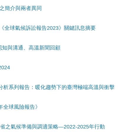
SM之簡介與兩者異同
& 《全球氣候訴訟報告2023》關鍵訊息摘要
險認知與溝通、高溫新聞回顧
024
變遷分析系列報告：暖化趨勢下的臺灣極端高溫與衝擊
4年全球風險報告》
省之氣候準備與調適策略—2022-2025年行動