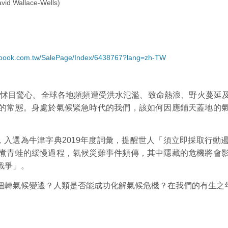
Wallace-Wells)
cwbook.com.tw/SalePage/Index/6438767?lang=zh-TW
令人怵目驚心。全球各地頻頻遭受洪水氾濫、致命熱浪、野火蔓延
的常態。身處於氣候緊急時代的我們，該如何因應鋪天蓋地的
cy）一詞，入選為牛津字典2019年度詞彙，提醒世人「須立即採
煮青蛙的緩慢過程，氣候災難事件頻傳，其中隱藏的危機將會
戰爭」。
扭轉氣候變遷？人類是否能成功化解氣候危機？在我們的有生之