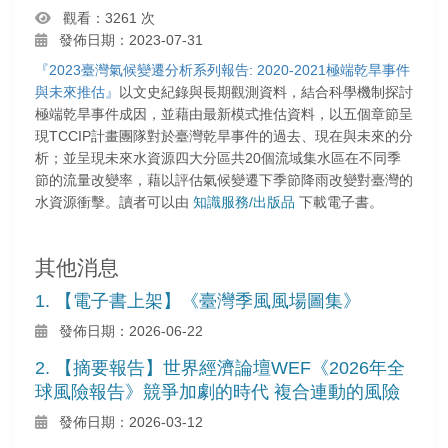
觀看：3261 次
發佈日期：2023-07-31
『2023臺灣氣候變遷分析系列報告: 2020-2021極端乾旱事件
與未來推估』
以文史紀錄與長期觀測資料，結合科學機制探討
極端乾旱事件成因，並藉由最新模式推估資料，以五個章節呈
現TCCIP計畫團隊對於臺灣乾旱事件的過去、現在與未來的分
析；並呈現未來水資源四大分區共20個流域集水區在不同季
節的流量改變率，藉以評估氣候變遷下季節降雨改變對臺灣的
水資源衝擊。讀者
可以由
知識服務/出版品
下載電子書。
其他消息
1. 【電子書上架】《臺灣季風風場圖集》
發佈日期：2026-06-22
2. 【摘要報告】世界經濟論壇WEF《2026年全
球風險報告》競爭加劇的時代 複合連動的風險
發佈日期：2026-03-12