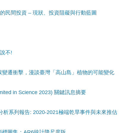
性的民間投資 – 現狀、投資阻礙與行動藍圖
說不!
氣候變遷衝擊，漫談臺灣「高山島」植物的可能變化
ed in Science 2023) 關鍵訊息摘要
分析系列報告: 2020-2021極端乾旱事件與未來推估
指標圖集：AR6統計降尺度版