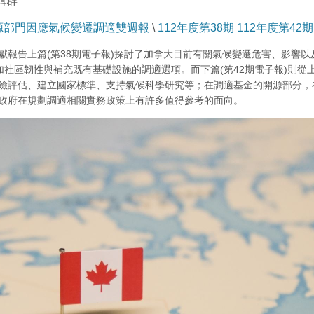
輯群
源部門因應氣候變遷調適雙週報
\
112年度第38期
112年度第42期
獻報告上篇(第38期電子報)探討了加拿大目前有關氣候變遷危害、影響
增加社區韌性與補充既有基礎設施的調適選項。而下篇(第42期電子報)則
險評估、建立國家標準、支持氣候科學研究等；在調適基金的開源部分，在
政府在規劃調適相關實務政策上有許多值得參考的面向。