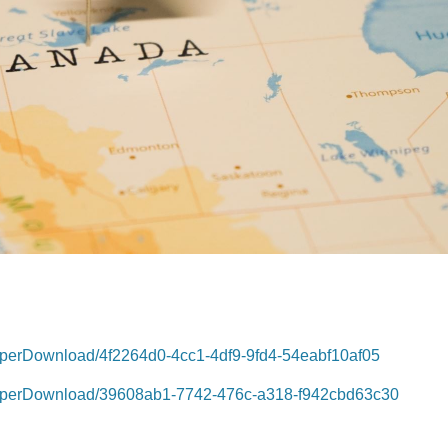
/ePaperDownload/4f2264d0-4cc1-4df9-9fd4-54eabf10af05
w/ePaperDownload/39608ab1-7742-476c-a318-f942cbd63c30