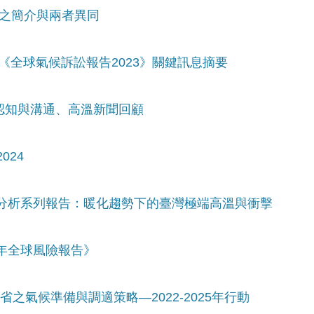
SM之簡介與兩者異同
& 《全球氣候訴訟報告2023》關鍵訊息摘要
險認知與溝通、高溫新聞回顧
024
變遷分析系列報告：暖化趨勢下的臺灣極端高溫與衝擊
4年全球風險報告》
省之氣候準備與調適策略—2022-2025年行動