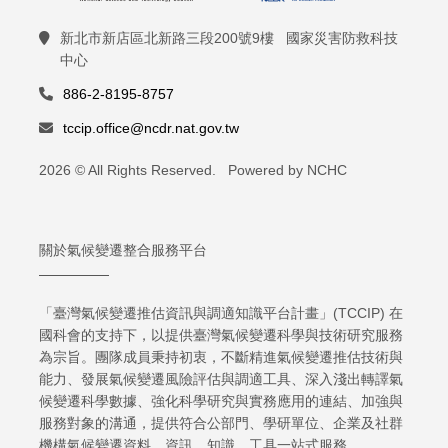
新北市新店區北新路三段200號9樓 國家災害防救科技
中心
886-2-8195-8757
tccip.office@ncdr.nat.gov.tw
2026 © All Rights Reserved. Powered by NCHC
關於氣候變遷整合服務平台
「臺灣氣候變遷推估資訊與調適知識平台計畫」(TCCIP) 在
國科會的支持下，以提供臺灣氣候變遷科學與技術研究服務
為宗旨。團隊成員秉持初衷，不斷精進氣候變遷推估技術與
能力、發展氣候變遷風險評估與調適工具、深入淺出轉譯氣
候變遷科學數據、強化科學研究與實務應用的連結、加強與
服務對象的溝通，提供符合公部門、學研單位、企業及社群
機構氣候變遷資料、資訊、知識、工具一站式服務。