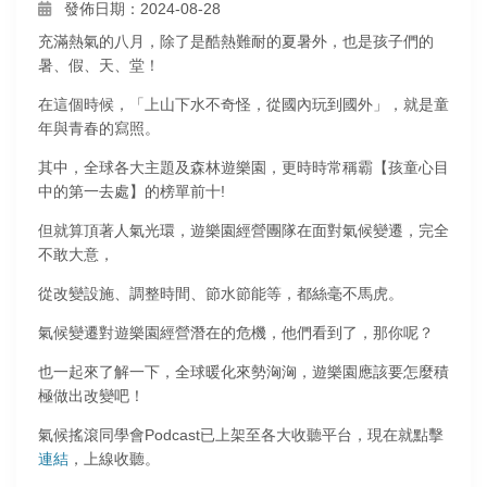
發佈日期：2024-08-28
充滿熱氣的八月，除了是酷熱難耐的夏暑外，也是孩子們的
暑、假、天、堂！
在這個時候，「上山下水不奇怪，從國內玩到國外」，就是童
年與青春的寫照。
其中，全球各大主題及森林遊樂園，更時時常稱霸【孩童心目
中的第一去處】的榜單前十!
但就算頂著人氣光環，遊樂園經營團隊在面對氣候變遷，完全
不敢大意，
從改變設施、調整時間、節水節能等，都絲毫不馬虎。
氣候變遷對遊樂園經營潛在的危機，他們看到了，那你呢？
也一起來了解一下，全球暖化來勢洶洶，遊樂園應該要怎麼積
極做出改變吧！
氣候搖滾同學會Podcast已上架至各大收聽平台，現在就點擊
連結
，上線收聽。