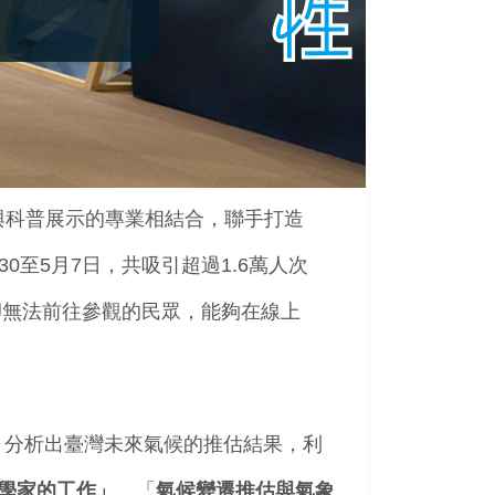
與科普展示的專業相結合，聯手打造
30至5月7日，共吸引超過1.6萬人
次
卻無法前往參觀的民眾，能夠在
線上
隊的努力，分析出臺灣未來氣候的推估結果，利
學家的工作」
、
「
氣候變遷推估與氣象