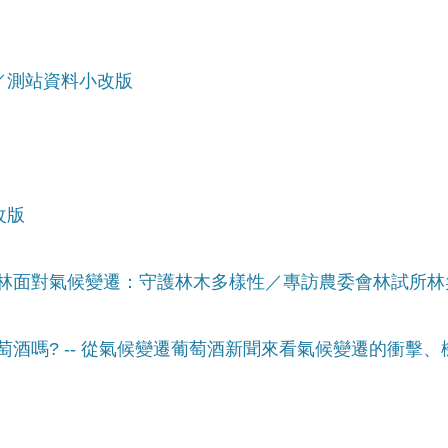
遷／測站資料小改版
改版
灣森林面對氣候變遷：守護林木多樣性／專訪農委會林試所
葡萄酒嗎? -- 從氣候變遷葡萄酒新聞來看氣候變遷的衝擊