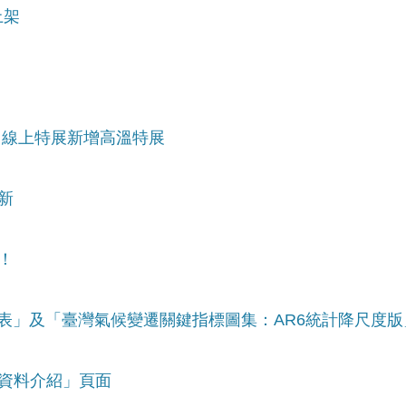
上架
性」線上特展新增高溫特展
新
！
式圖表」及「臺灣氣候變遷關鍵指標圖集：AR6統計降尺度版
「資料介紹」頁面