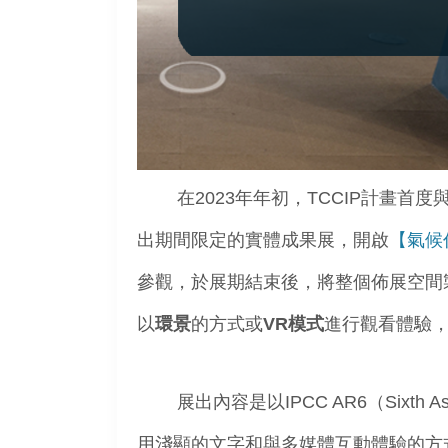
在2023年年初，TCCIP計畫首
出
期間限定的實體
成果展，
開啟
【氣候
參觀，於展期結束
後，
將整個佈展空間
以
環景
的方式或
VR
模式
進行
觀看體驗
展出內容是以IPCC AR6（Sixth 
用淺顯的文字和與
多媒
體
互動體驗的方