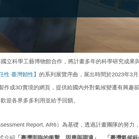
度與國立科學工藝博物館合作，將計畫多年的科學研究成果
任性 臺灣韌性】
的系列展覽序曲，展出時間於2023年3月
製作成3D實
境的網頁，
提供給國內外對氣候變遷有興趣
，歡迎各界多多利用並給予回饋。
Assessment Report, AR6）為基礎，透過計畫團
式介紹
「臺灣面臨的衝擊、因應與調適」
、
「臺灣氣候科