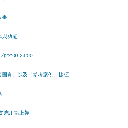
故事
單與功能
2:00-24:00
危害圖資』以及『參考案例』捷徑
換
水文應用篇上架