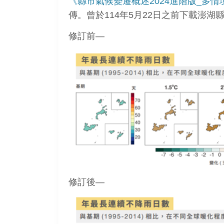
《縣市氣候變遷概述2024進階版_多
傳。曾於114年5月22日之前下載澎
修訂前—
修訂後—