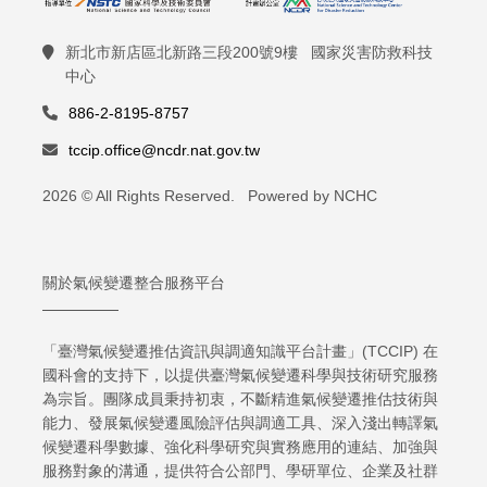
新北市新店區北新路三段200號9樓 國家災害防救科技
中心
886-2-8195-8757
tccip.office@ncdr.nat.gov.tw
2026 © All Rights Reserved. Powered by NCHC
關於氣候變遷整合服務平台
「臺灣氣候變遷推估資訊與調適知識平台計畫」(TCCIP) 在
國科會的支持下，以提供臺灣氣候變遷科學與技術研究服務
為宗旨。團隊成員秉持初衷，不斷精進氣候變遷推估技術與
能力、發展氣候變遷風險評估與調適工具、深入淺出轉譯氣
候變遷科學數據、強化科學研究與實務應用的連結、加強與
服務對象的溝通，提供符合公部門、學研單位、企業及社群