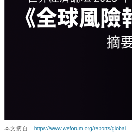
本文摘自：
https://www.weforum.org/reports/global-