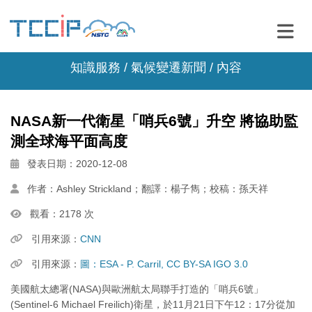
知識服務 /
氣候變遷新聞
/ 內容
NASA新一代衛星「哨兵6號」升空 將協助監
測全球海平面高度
發表日期：2020-12-08
作者：Ashley Strickland；翻譯：楊子雋；校稿：孫天祥
觀看：2178 次
引用來源：
CNN
引用來源：
圖：ESA - P. Carril, CC BY-SA IGO 3.0
美國航太總署(NASA)與歐洲航太局聯手打造的「哨兵6號」
(Sentinel-6 Michael Freilich)衛星，於11月21日下午12：17分從加