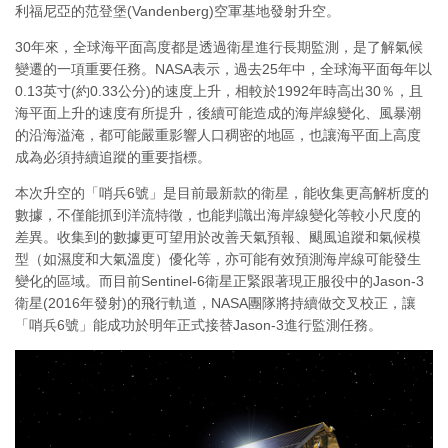
利福尼亞的范登堡(Vandenberg)空軍基地發射升空。
30年來，全球海平面高度都是透過衛星進行長期監測，是了解氣候
變遷的一項重要任務。NASA表示，過去25年中，全球海平面每年以
0.13英寸(約0.33公分)的速度上升，相較於1992年時高出30％，且
海平面上升的速度有所提升，後續可能造成的海岸線變化、風暴潮
的沿海溢淹，都可能嚴重影響人口稠密的地區，也讓海平面上高度
成為必須持續追蹤的重要指標。
本次升空的「哨兵6號」是目前最新款的衛星，能收集更高解析度的
數據，不僅能抓到洋流特徵，也能判識出海岸線變化等較小尺度的
差異。收集到的數據更可望用於改善天氣預報、颶風追蹤和氣候模
型（如濕度和大氣溫度）優化等，亦可能有效預測海岸線可能發生
變化的區域。而目前Sentinel-6衛星正緊跟著現正服役中的Jason-3
衛星(2016年發射)的飛行軌道，NASA團隊將持續做交叉校正，讓
「哨兵6號」能成功於明年正式接替Jason-3進行監測任務。