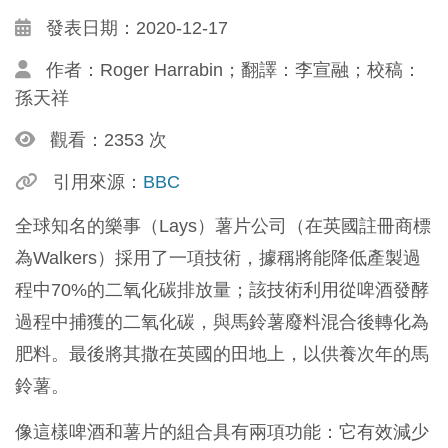
發表日期：2020-12-17
作者：Roger Harrabin；翻譯：李宣融；校稿：
孫天祥
觀看：2353 次
引用來源：
BBC
全球知名的樂事（Lays）薯片公司（在英國註冊商標
為Walkers）採用了一項技術，據稱將能降低產製過
程中70%的二氧化碳排放量；該技術利用從啤酒發酵
過程中捕獲的二氧化碳，與馬鈴薯廢料混合後轉化為
肥料。最後將其撒在英國的田地上，以供養次年的馬
鈴薯。
像這樣啤酒和薯片的組合具有兩項功能：它有效減少