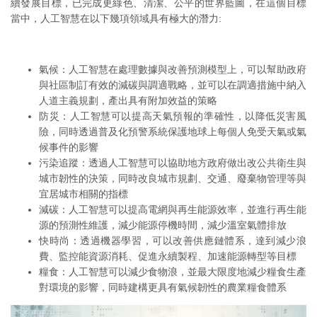
續發展目標，已完成更綠色、清潔、公平的世界藍圖，在這個目標
當中，人工智慧在以下幾項領域具有極大的潛力:
氣候：人工智慧在處理數據與改善預測模型上，可以幫助政府
與社區制訂有效的減碳與調適戰略，並可以在調適措施中納入
人道主義規劃，產出具有附加效益的策略
防災：人工智慧可以提高天氣預報的準確性，以降低災害風
險，同時透過普及化預警系統保護地球上每個人免受天氣或氣
候事件的影響
污染追蹤：透過人工智慧可以協助地方政府做出改公共衛生與
城市韌性的決策，同時改良城市規劃、交通、廢棄物管理等與
宜居城市相關的指標
減碳：人工智慧可以提高電網與再生能源效率，並進行再生能
源的預測性維護，減少能源停機時間，減少溫室氣體排放
快時尚：透過機器學習，可以改善供應鏈體系，達到減少浪
費、監控能資源消耗、促進永續製程、加速能源轉型等目標
糧食：人工智慧可以減少食物浪，並最大限度地減少糧食生產
對環境的影響，同時建構更具有氣候韌性的農業糧食體系