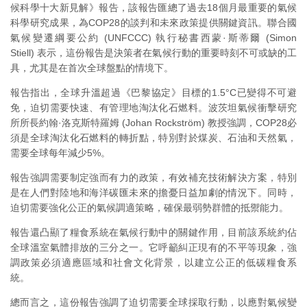
候科學十大新見解》報告，該報告匯總了過去18個月最重要的氣候
科學研究成果，為COP28的談判和未來政策提供關鍵資訊。聯合國
氣候變遷綱要公約 (UNFCCC) 執行秘書西蒙·斯蒂爾 (Simon
Stiell) 表示，這份報告是決策者在氣候行動的重要時刻不可或缺的工
具，尤其是在首次全球盤點的情境下。
報告指出，全球升溫超過《巴黎協定》目標的1.5°C已變得不可避
免，迫切需要快速、有管理地淘汰化石燃料。波茨坦氣候衝擊研究
所所長約翰·洛克斯特羅姆 (Johan Rockström) 教授強調，COP28必
須是全球淘汰化石燃料的轉折點，特別對於煤炭、石油和天然氣，
需要全球每年減少5%。
報告強調需要制定強而有力的政策，有效補充技術解決方案，特別
是在人們對陸地和海洋碳匯未來的擔憂日益加劇的情況下。同時，
迫切需要強化公正的氣候調適策略，確保最弱勢群體的抵禦能力。
報告還凸顯了糧食系統在氣候行動中的關鍵作用，目前該系統約佔
全球溫室氣體排放的三分之一。它呼籲糾正現有的不平等現象，強
調政策必須適應區域和社會文化背景，以建立公正的低碳糧食系
統。
總而言之，這份報告強調了迫切需要全球採取行動，以應對氣候變