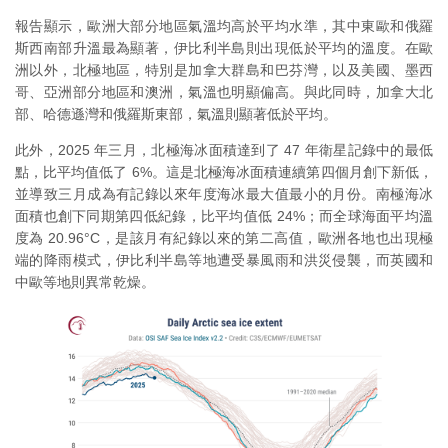
報告顯示，歐洲大部分地區氣溫均高於平均水準，其中東歐和俄羅
斯西南部升溫最為顯著，伊比利半島則出現低於平均的溫度。在歐
洲以外，北極地區，特別是加拿大群島和巴芬灣，以及美國、墨西
哥、亞洲部分地區和澳洲，氣溫也明顯偏高。與此同時，加拿大北
部、哈德遜灣和俄羅斯東部，氣溫則顯著低於平均。
此外，2025 年三月，北極海冰面積達到了 47 年衛星記錄中的最低
點，比平均值低了 6%。這是北極海冰面積連續第四個月創下新低，
並導致三月成為有記錄以來年度海冰最大值最小的月份。南極海冰
面積也創下同期第四低紀錄，比平均值低 24%；而全球海面平均溫
度為 20.96°C，是該月有紀錄以來的第二高值，歐洲各地也出現極
端的降雨模式，伊比利半島等地遭受暴風雨和洪災侵襲，而英國和
中歐等地則異常乾燥。