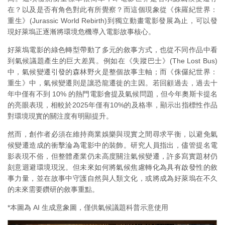
在？以及是否有角色對此有所覺察？而這個現象從《侏羅紀世界：
重生》(Jurassic World Rebirth)到獨立動畫電影發展為止，可以發
現好萊塢正逐漸將環境危機導入電影故事核心。
好萊
塢
電影的綠色轉型帶動了多元的敘事方式，也從不同作品中看
到氣候議題產生的巨大差異。例如在《失蹤巴士》(The Lost Bus)
中，氣候變遷引發的森林野火是整個故事主軸；而《侏儸紀世界：
重生》中，氣候變遷則是讓恐龍遷徙的主因。若回顧過去，過去十
年中僅有不到 10% 的熱門電影會提及氣候問題，但今年奧斯卡提名
的亮眼表現，相較於2025年僅有10%的及格率，顯示出指標性作品
對環境現實的關注度有明顯提升。
然而，創作者必須在維持商業娛樂與現實之間尋求平衡，以避免氣
候變遷造成的衝擊淪為電影中的裝飾。研究人員指出，儘管提名電
影表現不俗，但整體產業仍未高度關注氣候變遷，許多寫實題材仍
刻意迴避環境現況。但未來如何將氣候焦慮轉化為具有啟發性的敘
事力量，並在故事中守護自然與人類文化，或將成為好萊塢在不久
的未來需要鑽研的敘事重點。
*本圖為 AI 生成意象圖，僅供氣候議題科普示意使用