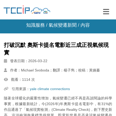
知識服務 /
氣候變遷新聞
/ 內容
打破沉默 奧斯卡提名電影近三成正視氣候現
實
發表日期：2026-03-22
作者：Michael Svoboda；翻譯：楊子雋；校稿：黃嬿蓁
觀看：1114 次
引用來源：
yale climate connections
隨著全球暖化的嚴重性增加，氣候變遷已經不再是高談闊論的科學
事實，根據最新統計，今(2026年)年奧斯卡提名電影中，有31%的
作品通過了「氣候現實檢測」(Climate Reality Check)，創下歷史新
高。這項檢測衡量標準很簡單，即電影世界是否承認氣候變遷存